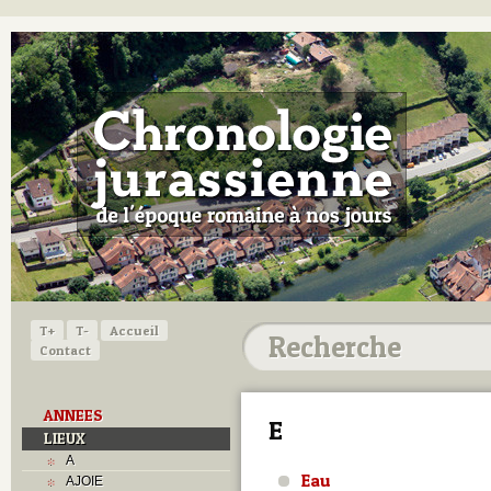
T+
T-
Accueil
Contact
ANNEES
E
LIEUX
A
Eau
AJOIE