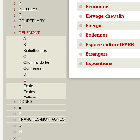
B
Economie
BELLELAY
Elevage chevalin
C
COURTELARY
Energie
D
DELEMONT
Eoliennes
A
Espace culturel FARB
B
Bibliothèques
Etrangers
C
Expositions
Chemins de fer
Confréries
D
E
Ecole
Ecoles
Eglises
DOUBS
F
E
Foyers
F
G
FRANCHES-MONTAGNES
H
G
Histoire
H
I
I
J