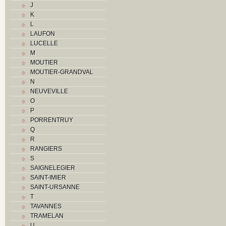
J
K
K
L
L
M
LAUFON
Monuments historiques
LUCELLE
O
M
P
MOUTIER
Problème jurassien
MOUTIER-GRANDVAL
Q
N
R
NEUVEVILLE
S
O
Sociétés locales
P
T
PORRENTRUY
U
Q
V
R
Z
RANGIERS
S
SAIGNELEGIER
SAINT-IMIER
SAINT-URSANNE
T
TAVANNES
TRAMELAN
U