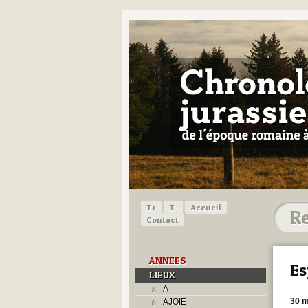
T+
T-
Accueil
Contact
ANNEES
Es
LIEUX
A
30 m
AJOIE