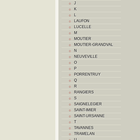
J
K
K
L
L
M
LAUFON
Monuments historiques
LUCELLE
O
M
P
MOUTIER
Problème jurassien
MOUTIER-GRANDVAL
Q
N
R
NEUVEVILLE
S
O
Sociétés locales
P
T
PORRENTRUY
U
Q
V
R
Z
RANGIERS
S
SAIGNELEGIER
SAINT-IMIER
SAINT-URSANNE
T
TAVANNES
TRAMELAN
U