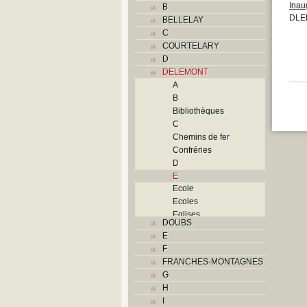
Inau
B
DLE
BELLELAY
C
COURTELARY
D
DELEMONT
A
B
Bibliothèques
C
Chemins de fer
Confréries
D
E
Ecole
Ecoles
Eglises
DOUBS
F
E
Foyers
F
G
FRANCHES-MONTAGNES
H
G
Histoire
H
I
I
J