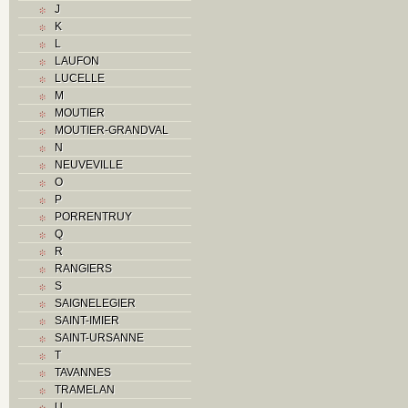
J
K
K
L
L
M
LAUFON
Monuments historiques
LUCELLE
O
M
P
MOUTIER
Problème jurassien
MOUTIER-GRANDVAL
Q
N
R
NEUVEVILLE
S
O
Sociétés locales
P
T
PORRENTRUY
U
Q
V
R
Z
RANGIERS
S
SAIGNELEGIER
SAINT-IMIER
SAINT-URSANNE
T
TAVANNES
TRAMELAN
U