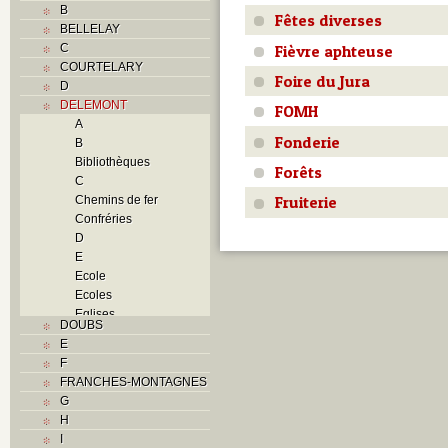
B
Fêtes diverses
BELLELAY
Fièvre aphteuse
C
COURTELARY
Foire du Jura
D
DELEMONT
FOMH
A
Fonderie
B
Bibliothèques
Forêts
C
Fruiterie
Chemins de fer
Confréries
D
E
Ecole
Ecoles
Eglises
DOUBS
F
E
Foyers
F
G
FRANCHES-MONTAGNES
H
G
Histoire
H
I
I
J