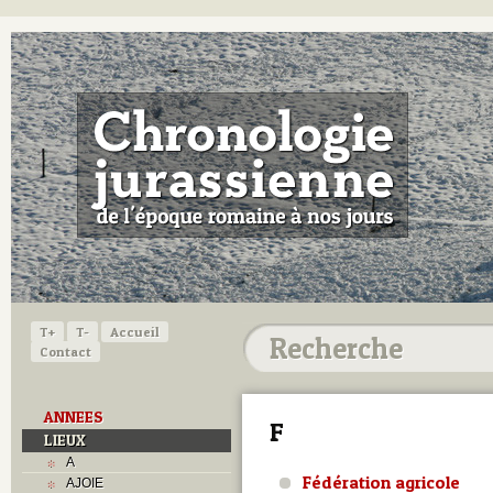
T+
T-
Accueil
Contact
ANNEES
F
LIEUX
A
Fédération agricole
AJOIE