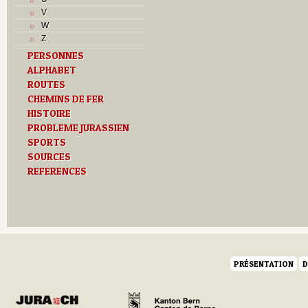
L
V
M
W
Monuments historiques
Z
O
PERSONNES
P
ALPHABET
Problème jurassien
Q
ROUTES
R
CHEMINS DE FER
S
HISTOIRE
Sociétés locales
PROBLEME JURASSIEN
T
SPORTS
Textes
SOURCES
U
REFERENCES
Z
PRÉSENTATION
D