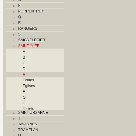
P
PORRENTRUY
Q
R
RANGIERS
S
SAIGNELEGIER
SAINT-IMIER
A
B
C
D
E
Ecoles
Eglises
F
G
H
Histoire
SAINT-URSANNE
I
T
Industries
TAVANNES
J
TRAMELAN
K
U