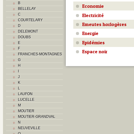
B
Economie
BELLELAY
Electricité
C
COURTELARY
Emeutes horlogères
D
DELEMONT
Energie
DOUBS
Epidémies
E
F
Espace noir
FRANCHES-MONTAGNES
G
H
I
J
K
L
LAUFON
LUCELLE
M
MOUTIER
MOUTIER-GRANDVAL
N
NEUVEVILLE
O