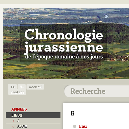
T+
T-
Accueil
Contact
ANNEES
E
LIEUX
A
Eau
AJOIE