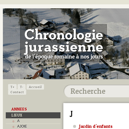
T+
T-
Accueil
Contact
ANNEES
J
LIEUX
A
Jardin d'enfants
AJOIE