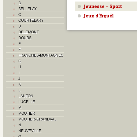
B
Jeunesse + Sport
BELLELAY
Jeux d'Erguël
C
COURTELARY
D
DELEMONT
DOUBS
E
F
FRANCHES-MONTAGNES
G
H
I
J
K
L
LAUFON
LUCELLE
M
MOUTIER
MOUTIER-GRANDVAL
N
NEUVEVILLE
O