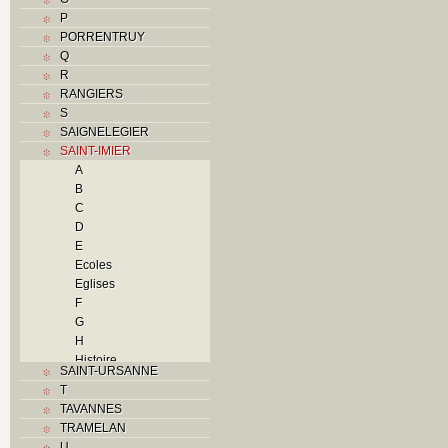
P
PORRENTRUY
Q
R
RANGIERS
S
SAIGNELEGIER
SAINT-IMIER
A
B
C
D
E
Ecoles
Eglises
F
G
H
Histoire
SAINT-URSANNE
I
T
Industries
TAVANNES
J
TRAMELAN
K
U