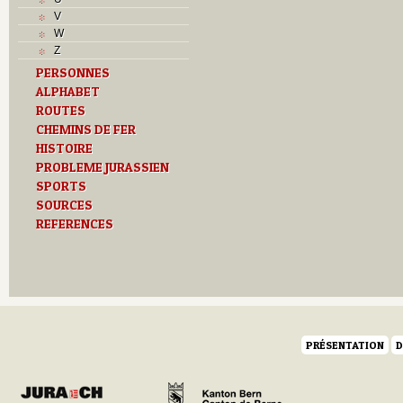
L
V
M
W
Monuments historiques
Z
O
PERSONNES
P
ALPHABET
Problème jurassien
Q
ROUTES
R
CHEMINS DE FER
S
HISTOIRE
Sociétés locales
PROBLEME JURASSIEN
T
SPORTS
Textes
SOURCES
U
REFERENCES
Z
PRÉSENTATION
D