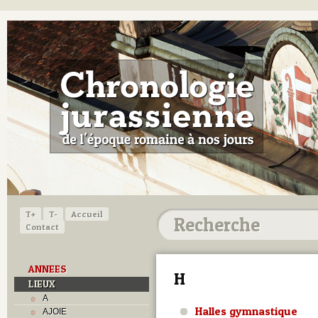
T+
T-
Accueil
Contact
ANNEES
H
LIEUX
A
Halles gymnastique
AJOIE