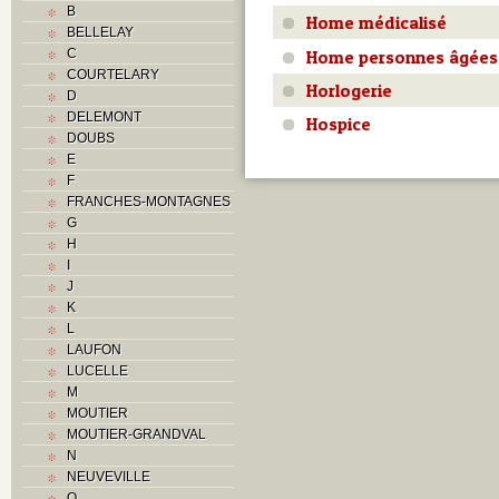
B
Home médicalisé
BELLELAY
Home personnes âgées
C
COURTELARY
Horlogerie
D
DELEMONT
Hospice
DOUBS
E
F
FRANCHES-MONTAGNES
G
H
I
J
K
L
LAUFON
LUCELLE
M
MOUTIER
MOUTIER-GRANDVAL
N
NEUVEVILLE
O