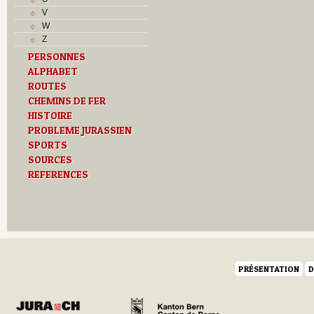
L
V
M
W
Monuments historiques
Z
O
PERSONNES
P
ALPHABET
Problème jurassien
Q
ROUTES
R
CHEMINS DE FER
S
HISTOIRE
Sociétés locales
PROBLEME JURASSIEN
T
SPORTS
Textes
SOURCES
U
REFERENCES
Z
PRÉSENTATION
D