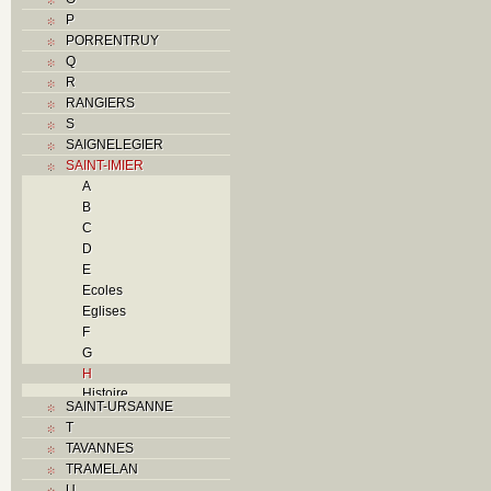
P
PORRENTRUY
Q
R
RANGIERS
S
SAIGNELEGIER
SAINT-IMIER
A
B
C
D
E
Ecoles
Eglises
F
G
H
Histoire
SAINT-URSANNE
I
T
Industries
TAVANNES
J
TRAMELAN
K
U