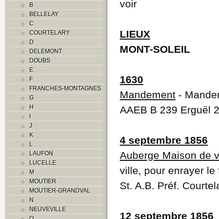
voir
B
BELLELAY
C
LIEUX
COURTELARY
D
MONT-SOLEIL
DELEMONT
DOUBS
E
1630
F
FRANCHES-MONTAGNES
Mandement
- Mandem
G
H
AAEB B 239 Erguël 
I
J
K
4 septembre 1856
L
Auberge Maison de vi
LAUFON
LUCELLE
ville, pour enrayer le
M
MOUTIER
St. A.B. Préf. Courte
MOUTIER-GRANDVAL
N
NEUVEVILLE
12 septembre 1856
O