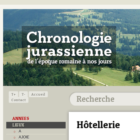
T+
T-
Accueil
Contact
ANNEES
Hôtellerie
LIEUX
A
AJOIE