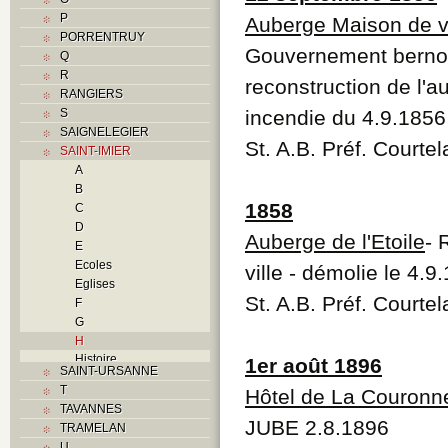
P
Auberge Maison de vi
PORRENTRUY
Gouvernement bernoi
Q
R
reconstruction de l'
RANGIERS
S
incendie du 4.9.1856
SAIGNELEGIER
St. A.B. Préf. Courte
SAINT-IMIER
A
B
1858
C
D
Auberge de l'Etoile
- 
E
Ecoles
ville - démolie le 4.9
Eglises
St. A.B. Préf. Courte
F
G
H
Histoire
1er août 1896
SAINT-URSANNE
I
T
Hôtel de La Couronn
Industries
TAVANNES
J
JUBE 2.8.1896
TRAMELAN
K
U