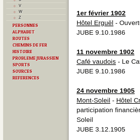
L
V
M
W
1er février 1902
Monuments historiques
Z
O
Hôtel Erguël
- Ouvert
PERSONNES
P
JUBE 9.10.1986
ALPHABET
Problème jurassien
Q
ROUTES
R
CHEMINS DE FER
S
11 novembre 1902
HISTOIRE
Sociétés locales
PROBLEME JURASSIEN
Café vaudois
- Le Ca
T
SPORTS
Textes
JUBE 9.10.1986
SOURCES
U
REFERENCES
Z
24 novembre 1905
Mont-Soleil
-
Hôtel C
participation financiè
Soleil
JUBE 3.12.1905