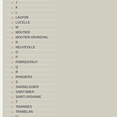
J
K
K
L
L
M
LAUFON
Monuments historiques
LUCELLE
O
M
P
MOUTIER
Problème jurassien
MOUTIER-GRANDVAL
Q
N
R
NEUVEVILLE
S
O
Sociétés locales
P
T
PORRENTRUY
U
Q
V
R
Z
RANGIERS
S
SAIGNELEGIER
SAINT-IMIER
SAINT-URSANNE
T
TAVANNES
TRAMELAN
U