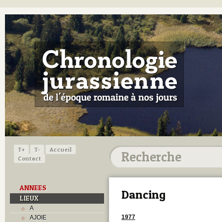
T+
T-
Accueil
Contact
ANNEES
Dancing
LIEUX
A
1977
AJOIE