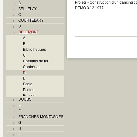
Projets
- Construction d'un dancing : 
B
DEMO 3.12.1977
BELLELAY
C
COURTELARY
D
DELEMONT
A
B
Bibliothèques
C
Chemins de fer
Confréries
D
E
Ecole
Ecoles
Eglises
DOUBS
F
E
Foyers
F
G
FRANCHES-MONTAGNES
H
G
Histoire
H
I
I
J