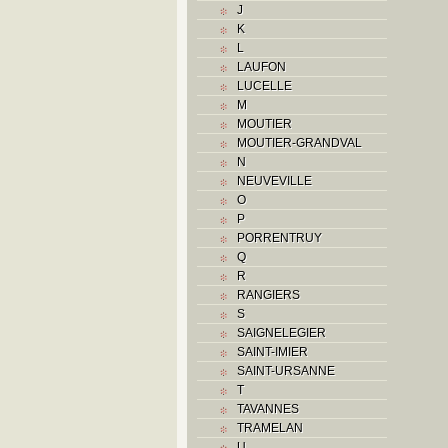
J
K
K
L
L
M
LAUFON
Monuments historiques
LUCELLE
O
M
P
MOUTIER
Problème jurassien
MOUTIER-GRANDVAL
Q
N
R
NEUVEVILLE
S
O
Sociétés locales
P
T
PORRENTRUY
U
Q
V
R
Z
RANGIERS
S
SAIGNELEGIER
SAINT-IMIER
SAINT-URSANNE
T
TAVANNES
TRAMELAN
U