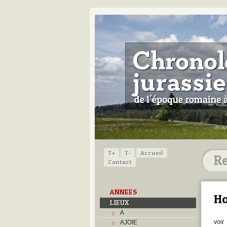
T+
T-
Accueil
Contact
ANNEES
Ho
LIEUX
A
voir
AJOIE