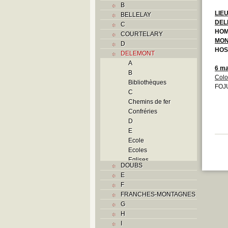
B
LIE
BELLELAY
DEL
C
HOM
COURTELARY
MON
D
HOS
DELEMONT
A
6 ma
B
Colo
Bibliothèques
FOJU
C
Chemins de fer
Confréries
D
E
Ecole
Ecoles
Eglises
DOUBS
F
E
Foyers
F
G
FRANCHES-MONTAGNES
H
G
Histoire
H
I
I
J