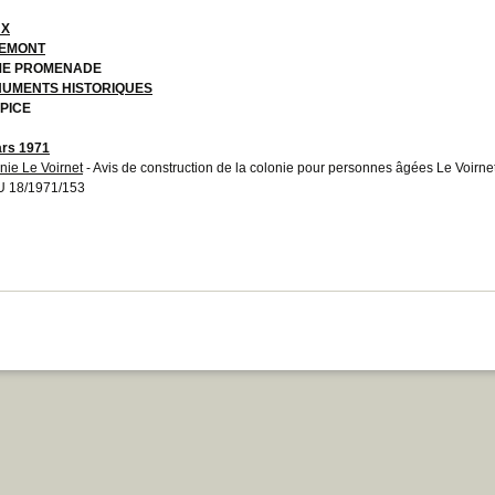
UX
EMONT
E PROMENADE
UMENTS HISTORIQUES
PICE
rs 1971
nie Le Voirnet
- Avis de construction de la colonie pour personnes âgées Le Voirne
 18/1971/153