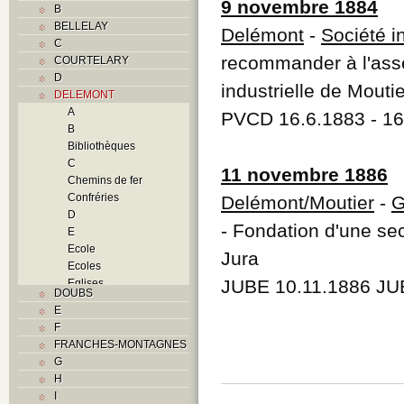
9 novembre 1884
B
BELLELAY
Delémont
-
Société i
C
recommander à l'ass
COURTELARY
D
industrielle de Mout
DELEMONT
A
PVCD 16.6.1883 - 16
B
Bibliothèques
C
11 novembre 1886
Chemins de fer
Confréries
Delémont/Moutier
-
G
D
- Fondation d'une sec
E
Ecole
Jura
Ecoles
JUBE 10.11.1886 JU
Eglises
DOUBS
F
E
Foyers
F
G
FRANCHES-MONTAGNES
H
G
Histoire
H
I
I
J