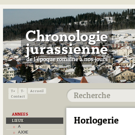
T+
T-
Accueil
Contact
ANNEES
Horlogerie
LIEUX
A
AJOIE