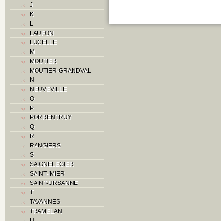
J
K
K
L
L
M
LAUFON
Monuments historiques
LUCELLE
O
M
P
MOUTIER
Problème jurassien
MOUTIER-GRANDVAL
Q
N
R
NEUVEVILLE
S
O
Sociétés locales
P
T
PORRENTRUY
U
Q
V
R
Z
RANGIERS
S
SAIGNELEGIER
SAINT-IMIER
SAINT-URSANNE
T
TAVANNES
TRAMELAN
U