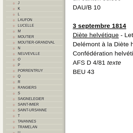
J
J
DAU/B 10
K
K
L
L
LAUFON
M
3 septembre 1814
LUCELLE
Monuments historiques
M
O
Diète helvétique
- Let
MOUTIER
P
MOUTIER-GRANDVAL
Delémont à la Diète 
Problème jurassien
N
Q
Confédération helvét
NEUVEVILLE
R
O
AFS D 4/81
texte
S
P
Sociétés locales
BEU 43
PORRENTRUY
T
Q
U
R
V
RANGIERS
Z
S
SAIGNELEGIER
SAINT-IMIER
SAINT-URSANNE
T
TAVANNES
TRAMELAN
U