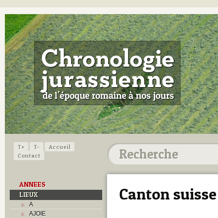
T+
T-
Accueil
Contact
ANNEES
Canton suisse
LIEUX
A
AJOIE