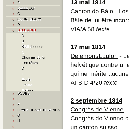
13 mai 1814
B
BELLELAY
Canton de Bâle
- Les
C
Bâle de lui être incor
COURTELARY
D
VIA/A 58
texte
DELEMONT
A
B
17 mai 1814
Bibliothèques
C
Delémont/Laufon
- Le
Chemins de fer
Confréries
helvétique contre un
D
qui ne mérite aucune
E
Ecole
AFS D 4/20
texte
Ecoles
Eglises
DOUBS
F
E
2 septembre 1814
Foyers
F
G
Congrès de Vienne
-
FRANCHES-MONTAGNES
H
G
Congrès de Vienne de
Histoire
H
Guerres
un canton suisse
I
I