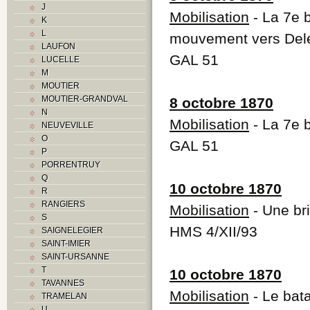
J
J
Mobilisation
- La 7e b
K
K
L
mouvement vers Del
L
LAUFON
M
GAL 51
LUCELLE
Monuments historiques
M
O
MOUTIER
P
MOUTIER-GRANDVAL
8 octobre 1870
Problème jurassien
N
Q
Mobilisation
- La 7e b
NEUVEVILLE
R
O
GAL 51
S
P
Sociétés locales
PORRENTRUY
T
Q
U
10 octobre 1870
R
V
RANGIERS
Mobilisation
- Une br
Z
S
HMS 4/XII/93
SAIGNELEGIER
SAINT-IMIER
SAINT-URSANNE
T
10 octobre 1870
TAVANNES
Mobilisation
- Le bat
TRAMELAN
U