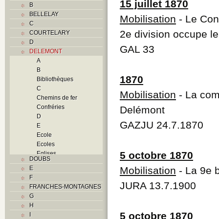
15 juillet 1870
B
BELLELAY
Mobilisation
- Le Cons
C
2e division occupe l
COURTELARY
D
GAL 33
DELEMONT
A
B
1870
Bibliothèques
C
Mobilisation
- La com
Chemins de fer
Confréries
Delémont
D
GAZJU 24.7.1870
E
Ecole
Ecoles
5 octobre 1870
Eglises
DOUBS
F
E
Mobilisation
- La 9e 
Foyers
F
G
JURA 13.7.1900
FRANCHES-MONTAGNES
H
G
Histoire
H
Guerres
5 octobre 1870
I
I