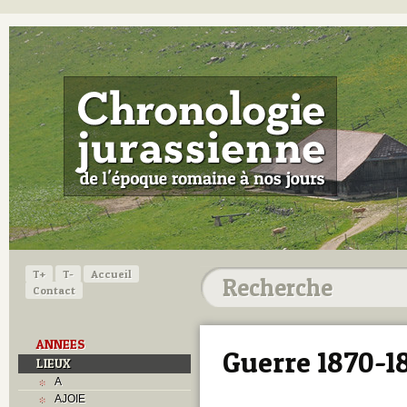
T+
T-
Accueil
Contact
ANNEES
Guerre 1870-1
LIEUX
A
AJOIE