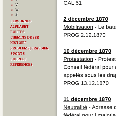
GAL 51
V
W
Z
2 décembre 1870
PERSONNES
Mobilisation
- Le bata
ALPHABET
ROUTES
PROG 2.12.1870
CHEMINS DE FER
HISTOIRE
PROBLEME JURASSIEN
10 décembre 1870
SPORTS
Protestation
- Protest
SOURCES
REFERENCES
Conseil fédéral pour 
appelés sous les dr
PROG 13.12.1870
11 décembre 1870
Neutralité
- Adresse d
fédéral pour l maintie