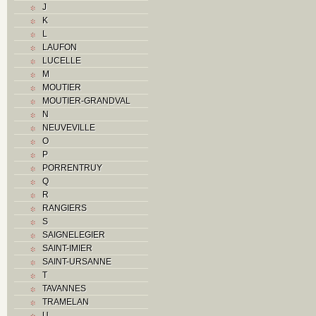
J
K
K
L
L
M
LAUFON
Monuments historiques
LUCELLE
O
M
P
MOUTIER
Problème jurassien
MOUTIER-GRANDVAL
Q
N
R
NEUVEVILLE
S
O
Sociétés locales
P
T
PORRENTRUY
U
Q
V
R
Z
RANGIERS
S
SAIGNELEGIER
SAINT-IMIER
SAINT-URSANNE
T
TAVANNES
TRAMELAN
U