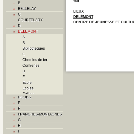
voir
B
BELLELAY
LIEUX
C
DELÉMONT
COURTELARY
CENTRE DE JEUNESSE ET CULTU
D
DELEMONT
A
B
Bibliothèques
C
Chemins de fer
Confréries
D
E
Ecole
Ecoles
Eglises
DOUBS
F
E
Foyers
F
G
FRANCHES-MONTAGNES
H
G
Histoire
H
I
I
J