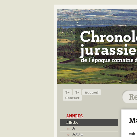
T+
T-
Accueil
Contact
ANNEES
Ma
LIEUX
A
voir
AJOIE