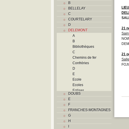
B
LIE
BELLELAY
DEL
C
SAL
COURTELARY
D
21 
DELEMONT
Sain
A
NOI
B
DEMO
Bibliothèques
C
21 o
Chemins de fer
Sall
Confréries
FOJU
D
E
Ecole
Ecoles
Eglises
DOUBS
F
E
Foyers
F
G
FRANCHES-MONTAGNES
H
G
Histoire
H
I
I
J