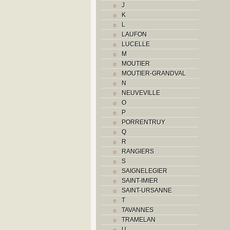
J
K
K
L
L
M
LAUFON
Monuments historiques
LUCELLE
O
M
P
MOUTIER
Problème jurassien
MOUTIER-GRANDVAL
Q
N
R
NEUVEVILLE
S
O
Sociétés locales
P
T
PORRENTRUY
U
Q
V
R
Z
RANGIERS
S
SAIGNELEGIER
SAINT-IMIER
SAINT-URSANNE
T
TAVANNES
TRAMELAN
U