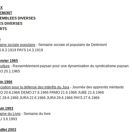
UX
EMONT
EMBLEES DIVERSES
ES DIVERSES
RTS
9
ine sociale populaire
- Semaine sociale et populaire de Delémont
 8.3.1919 PAYS 14.3.1919
anvier 1965
culture
- Rassemblement paysan pour une dynamisation du syndicalisme paysan
O 20.1.1965
uin 1966
ciation pour la défense des intérêts du Jura
- Journée des apprentis méritants
 20.6.1966 DEMO 27.6.1966 FRMO 21.6.1966 JUBE 21.6.1966
 28.6.1966 JURA 22.6.1966 JURA 29.6.1966 PAYS 27.6.1966
juin 1993
ine du Livre
- Semaine du livre
 3.6.1993
uillet 2003