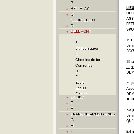
B
LIE
BELLELAY
DEL
C
ASS
COURTELARY
FET
D
SPO
DELEMONT
A
191
B
Sema
Bibliothèques
PAYS
C
Chemins de fer
19 j
Confréries
Agri
D
DEM
E
Ecole
25 j
Ecoles
Asso
Eglises
DEMO
DOUBS
JUBE
F
E
Foyers
F
2/8 
G
FRANCHES-MONTAGNES
Sema
H
G
QUJU
Histoire
H
I
I
5/6 j
J