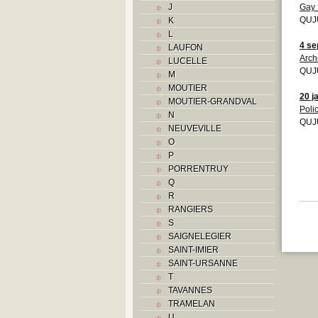
J
Gay 
K
QUJU
K
L
L
M
4 se
LAUFON
Monuments historiques
Arch
LUCELLE
O
QUJU
M
P
MOUTIER
Problème jurassien
20 j
MOUTIER-GRANDVAL
Q
Poli
N
R
QUJU
NEUVEVILLE
S
O
Sociétés locales
P
T
PORRENTRUY
U
Q
V
R
Z
RANGIERS
S
SAIGNELEGIER
SAINT-IMIER
SAINT-URSANNE
T
TAVANNES
TRAMELAN
U