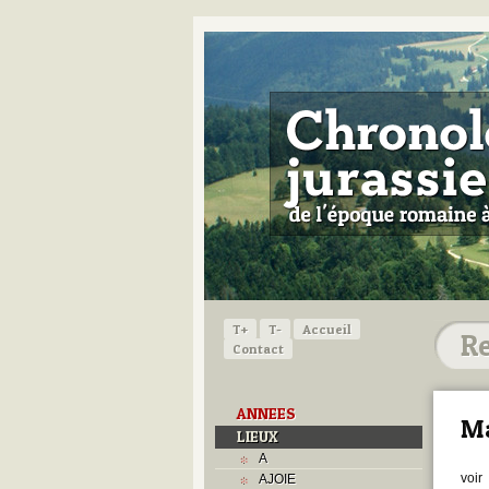
T+
T-
Accueil
Contact
ANNEES
Ma
LIEUX
A
voir
AJOIE