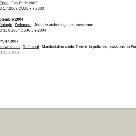
Pride
- Gay Pride 2003
 1.7.2003 QUJU 7.7.2003
ptembre 2004
éologie
-
Delémont
- Journée archéologique jurassienne
 31.8.2004 QUJU 8.9.2004
anvier 2007
ce cantonale
-
Delémont
- Manifestation contre l'envoi de policiers jurassiens au 
 22.1.2007