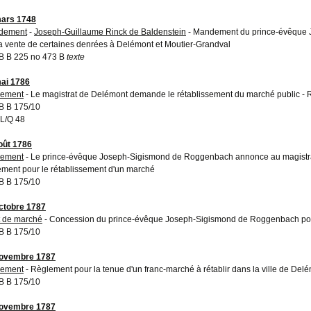
ars 1748
dement
-
Joseph-Guillaume Rinck de Baldenstein
- Mandement du prince-évêque J
la vente de certaines denrées à Delémont et Moutier-Grandval
 B 225 no 473 B
texte
ai 1786
lement
- Le magistrat de Delémont demande le rétablissement du marché public -
 B 175/10
L/Q 48
oût 1786
lement
- Le prince-évêque Joseph-Sigismond de Roggenbach annonce au magistrat
ement pour le rétablissement d'un marché
 B 175/10
ctobre 1787
t de marché
- Concession du prince-évêque Joseph-Sigismond de Roggenbach pour
 B 175/10
novembre 1787
lement
- Règlement pour la tenue d'un franc-marché à rétablir dans la ville de Del
 B 175/10
novembre 1787