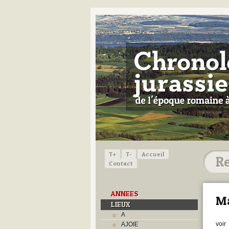
T+
T-
Accueil
Contact
ANNEES
M
LIEUX
A
voir
AJOIE