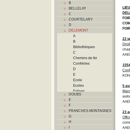
B
LIE
BELLELAY
DEL
C
FOI
COURTELARY
COM
D
FOI
DELEMONT
A
22 j
B
Droi
Bibliothèques
chaq
C
AAEB
Chemins de fer
Confréries
155
D
Conf
E
KOH
Ecole
Ecoles
5 av
Eglises
Mar
DOUBS
auto
F
E
AAEB
Foyers
F
G
FRANCHES-MONTAGNES
23 a
H
G
Offic
Histoire
H
comm
I
I
AAE
J