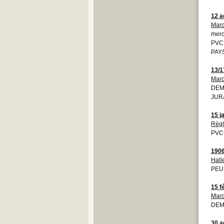
12 a
Marc
merc
PVCD
PAYS
13/1
Marc
DEM
JUR
15 j
Règ
PVCG
190
Hall
PEU 
15 f
Marc
DEM
30 a