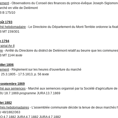
lement
- Observations du Conseil des finances du prince-évêque Joseph-Sigismo
arché en ville de Delémont
 B 175/10
oût 1793
ché hebdomadaire
- Le Directoire du Département du Mont-Terrible ordonne la fixa
B MT 159/301
in 1794
airial An II
re
- Arrêté du Directoire du district de Delémont relatif au beurre que les commun
B MT 1144
texte
illet 1806
lement
- Règlement sur les heures d'ouverture du marché
25.3.1805 - 17.5.1813, p. 56
texte
 septembre 1869
hé aux semences
- Marché aux semences organisé par la Société d'agriculture d
JU 18.7.1869
programme
JURA 13.7.1869
llet 1882
hés hebdomadaires
- L'assemblée communale décide la tenue de deux marchés 
 48/1882/363
 4.7.1882 JURA 4.7.1882 JURA 4.7.1882