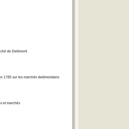
rché de Delémont
en 1785 sur les marchés delémontains
ux et marchés