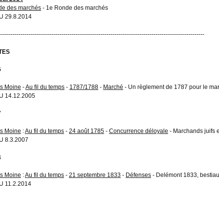
e des marchés
- 1e Ronde des marchés
 29.8.2014
---------------------------------------------------------------------------------------------------------
TES
5
s Moine
-
Au fil du temps
-
1787/1788
-
Marché
- Un règlement de 1787 pour le ma
U 14.12.2005
7
s Moine
:
Au fil du temps
-
24 août 1785
-
Concurrence déloyale
- Marchands juifs 
 8.3.2007
4
s Moine
:
Au fil du temps
-
21 septembre 1833
-
Défenses
- Delémont 1833, bestia
 11.2.2014