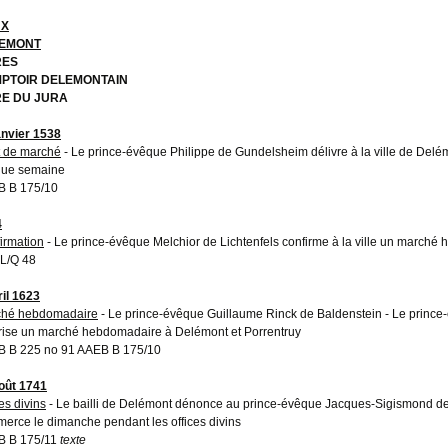
UX
EMONT
RES
PTOIR DELEMONTAIN
RE DU JURA
anvier 1538
t de marché
- Le prince-évêque Philippe de Gundelsheim délivre à la ville de Delém
ue semaine
 B 175/10
4
irmation
- Le prince-évêque Melchior de Lichtenfels confirme à la ville un march
L/Q 48
ril 1623
ché hebdomadaire
- Le prince-évêque Guillaume Rinck de Baldenstein - Le prince
rise un marché hebdomadaire à Delémont et Porrentruy
 B 225 no 91 AAEB B 175/10
oût 1741
es divins
- Le bailli de Delémont dénonce au prince-évêque Jacques-Sigismond de
erce le dimanche pendant les offices divins
B B 175/11
texte