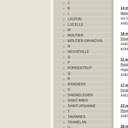
J
K
14 m
K
L
Man
L
M
sur 
LAUFON
Monuments historiques
AAEB
LUCELLE
O
M
P
18 m
MOUTIER
Problème jurassien
Règ
MOUTIER-GRANDVAL
Q
AAEB
N
R
KOH
NEUVEVILLE
S
O
Sociétés locales
11 a
P
T
Règ
PORRENTRUY
règl
U
Q
AAEB
V
R
Z
RANGIERS
17 o
S
Droi
SAIGNELEGIER
AAEB
SAINT-IMIER
23 
SAINT-URSANNE
Règ
T
AAEB
TAVANNES
TRAMELAN
28 
U