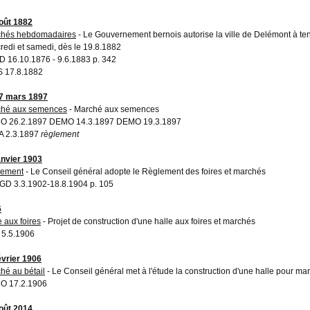
oût 1882
hés hebdomadaires
- Le Gouvernement bernois autorise la ville de Delémont à t
redi et samedi, dès le 19.8.1882
 16.10.1876 - 9.6.1883 p. 342
 17.8.1882
7 mars 1897
hé aux semences
- Marché aux semences
O 26.2.1897 DEMO 14.3.1897 DEMO 19.3.1897
A 2.3.1897
règlement
anvier 1903
lement
- Le Conseil général adopte le Règlement des foires et marchés
D 3.3.1902-18.8.1904 p. 105
6
e aux foires
- Projet de construction d'une halle aux foires et marchés
5.5.1906
évrier 1906
hé au bétail
- Le Conseil général met à l'étude la construction d'une halle pour mar
O 17.2.1906
oût 2014