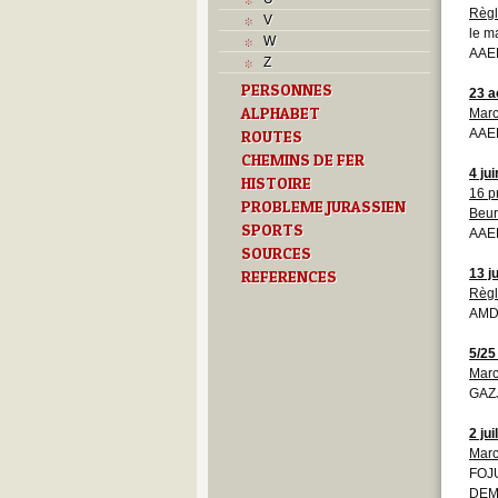
Règ
V
le m
W
AAEB
Z
PERSONNES
23 a
ALPHABET
Mar
AAE
ROUTES
CHEMINS DE FER
4 ju
HISTOIRE
16 pr
PROBLEME JURASSIEN
Beur
SPORTS
AAE
SOURCES
13 ju
REFERENCES
Règ
AMD 
5/25
Marc
GAZ
2 jui
Marc
FOJU
DEMO