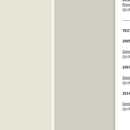
Rond
QUJU
------
TEX
200
Deni
QUJ
200
Deni
QUJU
201
Deni
QUJU