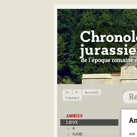
T+
T-
Accueil
Contact
ANNEES
Am
LIEUX
A
voir
AJOIE