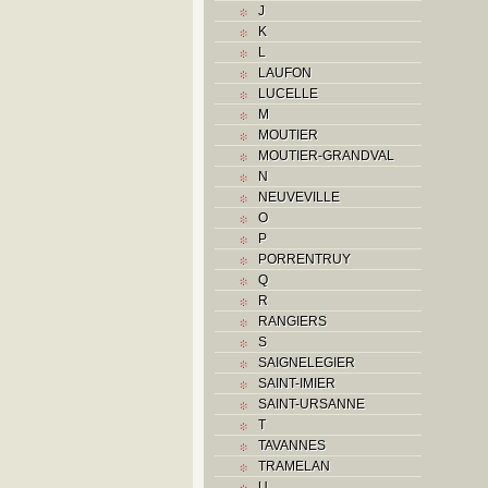
J
K
K
L
L
M
LAUFON
Monuments historiques
LUCELLE
O
M
P
MOUTIER
Problème jurassien
MOUTIER-GRANDVAL
Q
N
R
NEUVEVILLE
S
O
Sociétés locales
P
T
PORRENTRUY
U
Q
V
R
Z
RANGIERS
S
SAIGNELEGIER
SAINT-IMIER
SAINT-URSANNE
T
TAVANNES
TRAMELAN
U