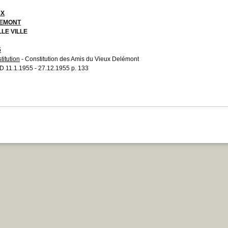
UX
EMONT
LLE VILLE
5
titution
- Constitution des Amis du Vieux Delémont
 11.1.1955 - 27.12.1955 p. 133