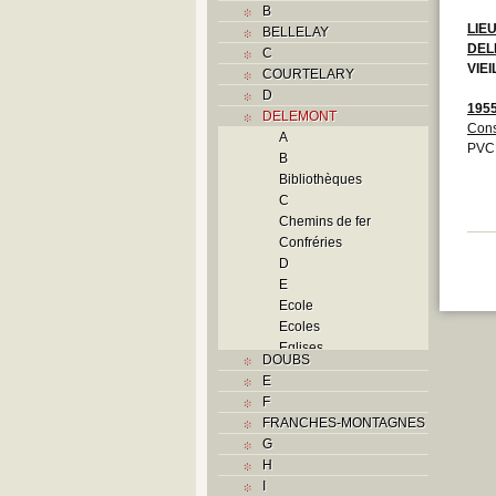
B
LIE
BELLELAY
DEL
C
VIEI
COURTELARY
D
195
DELEMONT
Cons
A
PVCD
B
Bibliothèques
C
Chemins de fer
Confréries
D
E
Ecole
Ecoles
Eglises
DOUBS
F
E
Foyers
F
G
FRANCHES-MONTAGNES
H
G
Histoire
H
I
I
J