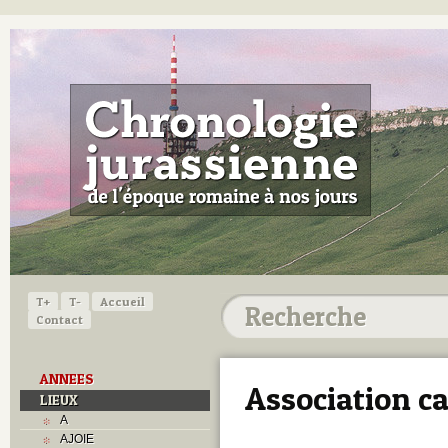
T+
T-
Accueil
Contact
ANNEES
Association c
LIEUX
A
AJOIE