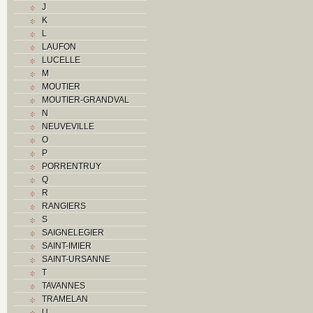
J
K
K
L
L
M
LAUFON
Monuments historiques
LUCELLE
O
M
P
MOUTIER
Problème jurassien
MOUTIER-GRANDVAL
Q
N
R
NEUVEVILLE
S
O
Sociétés locales
P
T
PORRENTRUY
U
Q
V
R
Z
RANGIERS
S
SAIGNELEGIER
SAINT-IMIER
SAINT-URSANNE
T
TAVANNES
TRAMELAN
U