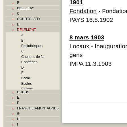
1901
B
BELLELAY
Fondation
- Fondatio
C
PAYS 16.8.1902
COURTELARY
D
DELEMONT
A
8 mars 1903
B
Locaux
- Inauguratio
Bibliothèques
C
gens
Chemins de fer
Confréries
IMPA 11.3.1903
D
E
Ecole
Ecoles
Eglises
DOUBS
F
E
Foyers
F
G
FRANCHES-MONTAGNES
H
G
Histoire
H
I
I
J