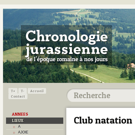
T+
T-
Accueil
Contact
ANNEES
Club natation
LIEUX
A
AJOIE