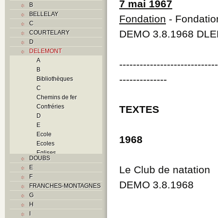
7 mai 1967
B
BELLELAY
Fondation
- Fondatio
C
DEMO 3.8.1968 DLE
COURTELARY
D
DELEMONT
A
----------------------------
B
--------------
Bibliothèques
C
Chemins de fer
Confréries
TEXTES
D
E
Ecole
1968
Ecoles
Eglises
DOUBS
F
E
Le Club de natation
Foyers
F
G
DEMO 3.8.1968
FRANCHES-MONTAGNES
H
G
Histoire
H
I
I
J