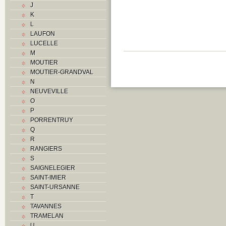
J
K
K
L
L
M
LAUFON
Monuments historiques
LUCELLE
O
M
P
MOUTIER
Problème jurassien
MOUTIER-GRANDVAL
Q
N
R
NEUVEVILLE
S
O
Sociétés locales
P
T
PORRENTRUY
U
Q
V
R
Z
RANGIERS
S
SAIGNELEGIER
SAINT-IMIER
SAINT-URSANNE
T
TAVANNES
TRAMELAN
U