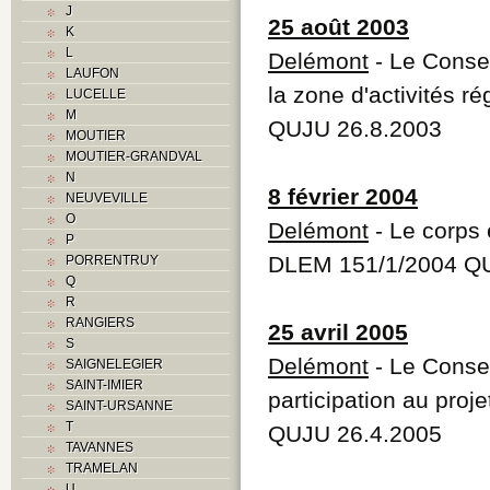
J
K
25 août 2003
K
L
L
Delémont
- Le Consei
M
LAUFON
Monuments historiques
la zone d'activités ré
LUCELLE
O
M
P
QUJU 26.8.2003
MOUTIER
Problème jurassien
MOUTIER-GRANDVAL
Q
N
R
8 février 2004
NEUVEVILLE
S
O
Delémont
- Le corps 
Sociétés locales
P
T
DLEM 151/1/2004 QU
PORRENTRUY
U
Q
V
R
Z
RANGIERS
25 avril 2005
S
Delémont
- Le Conseil
SAIGNELEGIER
SAINT-IMIER
participation au pro
SAINT-URSANNE
T
QUJU 26.4.2005
TAVANNES
TRAMELAN
U