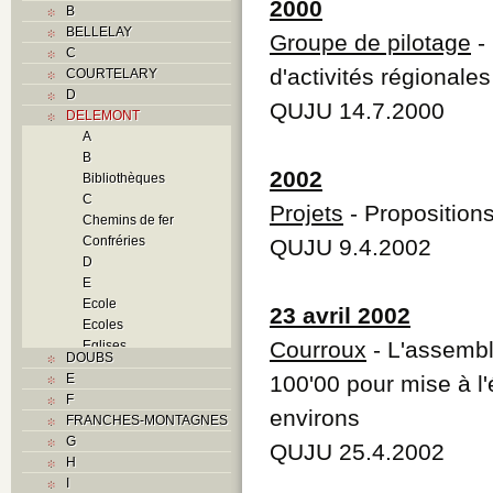
2000
B
BELLELAY
Groupe de pilotage
- 
C
d'activités régionale
COURTELARY
D
QUJU 14.7.2000
DELEMONT
A
B
2002
Bibliothèques
C
Projets
- Proposition
Chemins de fer
Confréries
QUJU 9.4.2002
D
E
Ecole
23 avril 2002
Ecoles
Courroux
- L'assembl
Eglises
DOUBS
F
E
100'00 pour mise à l'
Foyers
F
G
environs
FRANCHES-MONTAGNES
H
G
QUJU 25.4.2002
Histoire
H
I
I
J