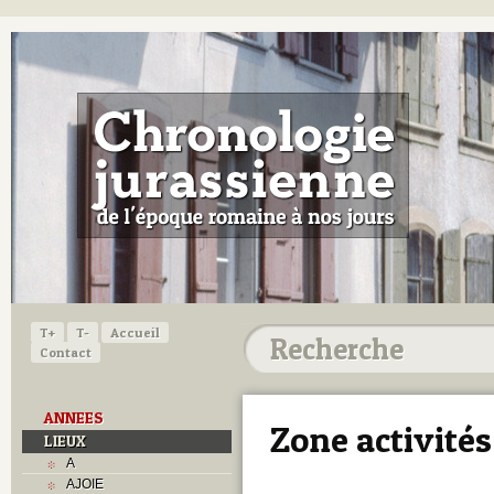
T+
T-
Accueil
Contact
ANNEES
Zone activités
LIEUX
A
AJOIE