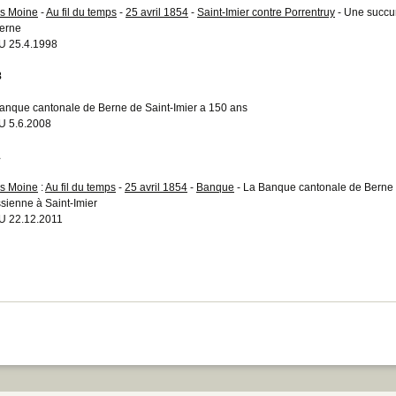
s Moine
-
Au fil du temps
-
25 avril 1854
-
Saint-Imier contre Porrentruy
- Une succu
erne
 25.4.1998
8
anque cantonale de Berne de Saint-Imier a 150 ans
 5.6.2008
1
s Moine
:
Au fil du temps
-
25 avril 1854
-
Banque
- La Banque cantonale de Berne 
ssienne à Saint-Imier
 22.12.2011