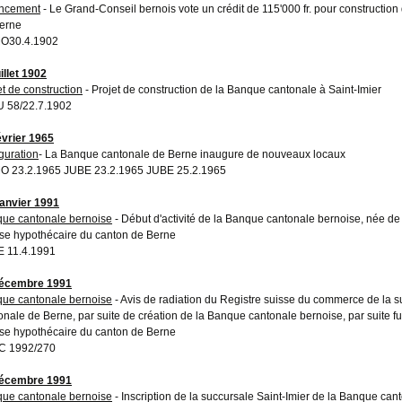
ncement
- Le Grand-Conseil bernois vote un crédit de 115'000 fr. pour constructio
erne
O30.4.1902
illet 1902
et de construction
- Projet de construction de la Banque cantonale à Saint-Imier
 58/22.7.1902
évrier 1965
guration
- La Banque cantonale de Berne inaugure de nouveaux locaux
 23.2.1965 JUBE 23.2.1965 JUBE 25.2.1965
janvier 1991
ue cantonale bernoise
- Début d'activité de la Banque cantonale bernoise, née de
se hypothécaire du canton de Berne
 11.4.1991
décembre 1991
ue cantonale bernoise
- Avis de radiation du Registre suisse du commerce de la s
onale de Berne, par suite de création de la Banque cantonale bernoise, par suite 
se hypothécaire du canton de Berne
C 1992/270
décembre 1991
ue cantonale bernoise
- Inscription de la succursale Saint-Imier de la Banque can