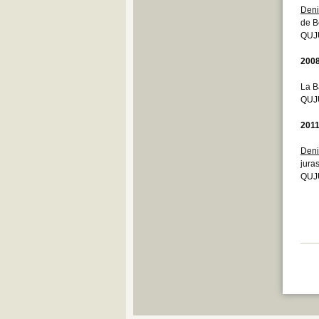
Deni
de B
QUJU
200
La B
QUJU
201
Deni
jura
QUJU