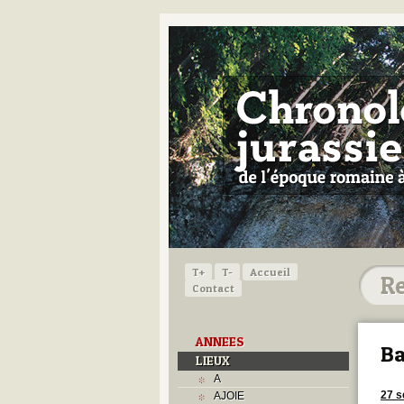
T+
T-
Accueil
Contact
ANNEES
Ba
LIEUX
A
27 s
AJOIE