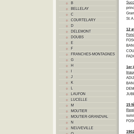
Succ
B
prin
BELLELAY
Gran
C
St. 
COURTELARY
D
12 a
DELEMONT
Fond
DOUBS
FOS
E
BAN
F
COU
FRANCHES-MONTAGNES
FAD
G
H
1er j
I
Inau
J
ADIJ
K
BAN
L
DEMO
LAUFON
JUB
LUCELLE
15 f
M
Regi
MOUTIER
suis
MOUTIER-GRANDVAL
FOSC
N
NEUVEVILLE
190
O