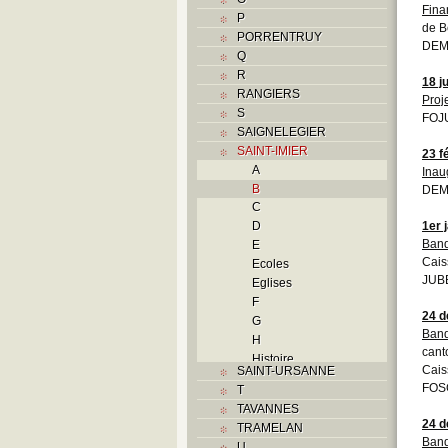
Fina
P
de B
PORRENTRUY
DEM
Q
R
18 ju
RANGIERS
Proj
S
FOJU
SAIGNELEGIER
SAINT-IMIER
23 f
A
Inau
B
DEMO
C
D
1er 
Banq
E
Cais
Ecoles
JUBE
Eglises
F
24 
G
Banq
H
cant
Histoire
Cais
SAINT-URSANNE
I
FOS
T
Industries
TAVANNES
J
24 
TRAMELAN
K
Banq
U