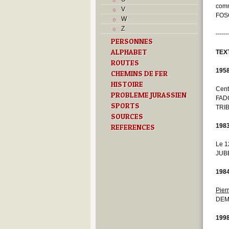
L
com
V
M
FOS
W
Monuments historiques
Z
O
------
PERSONNES
P
ALPHABET
Problème jurassien
TEX
Q
ROUTES
195
R
CHEMINS DE FER
S
HISTOIRE
Cent
Sociétés locales
PROBLEME JURASSIEN
FAD
T
SPORTS
TRIB
Textes
SOURCES
U
198
REFERENCES
Z
Le 1
JUB
198
Pier
DEM
199