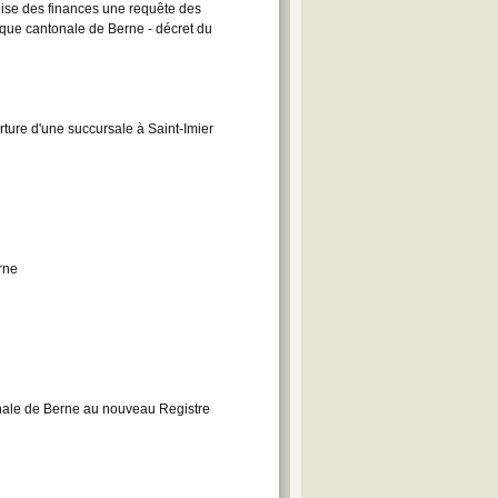
noise des finances une requête des
nque cantonale de Berne - décret du
ture d'une succursale à Saint-Imier
rne
onale de Berne au nouveau Registre