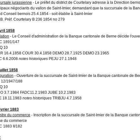
ursale jurassienne
- Le préfet du district de Courtelary adresse à la Direction ber
cipaux négociants du vallon de Saint-Imier, demandant que la succursale de la Ba
d Conseil bernois 25.4.1854 - soit établie à Saint-Imier
A.B. Préf. Courtelary B 236 1854 no 279
vril 1858
ation
- Le Conseil d'administration de la Banque cantonale de Berne décide l'ouver
C 1891/147
Q 10
R 16.4.1858 COUR 30.4.1858 DEMO 28.7.1925 DEMO 23.1965
C 6.6.2008
notes historiques
PEJU 27.1.1948
uillet 1858
guration
- Ouverture de la succursale de Saint-Imier de la Banque cantonale de Be
 12/1947/188
Q 10
 3.7.1984 FADC11.2.1983 JUBE 10.2.1983
E 18.11.1983
notes historiques
TRIBJU 4.7.1958
évrier 1883
stre du commerce
- Inscription de la succursale de Saint-Imier de la Banque cant
se du commerce
 1883 II/182
2