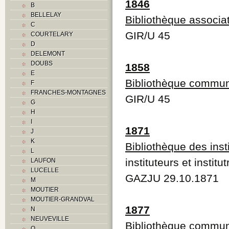
1846
B
BELLELAY
Bibliothèque associa
C
GIR/U 45
COURTELARY
D
DELEMONT
DOUBS
1858
E
Bibliothèque commu
F
FRANCHES-MONTAGNES
GIR/U 45
G
H
I
1871
J
K
Bibliothèque des inst
L
instituteurs et instit
LAUFON
LUCELLE
GAZJU 29.10.1871
M
MOUTIER
MOUTIER-GRANDVAL
1877
N
NEUVEVILLE
Bibliothèque commu
O