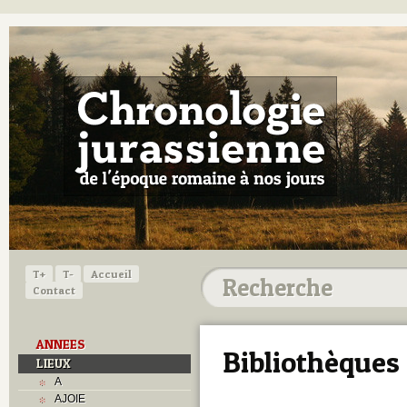
T+
T-
Accueil
Contact
ANNEES
Bibliothèques
LIEUX
A
AJOIE