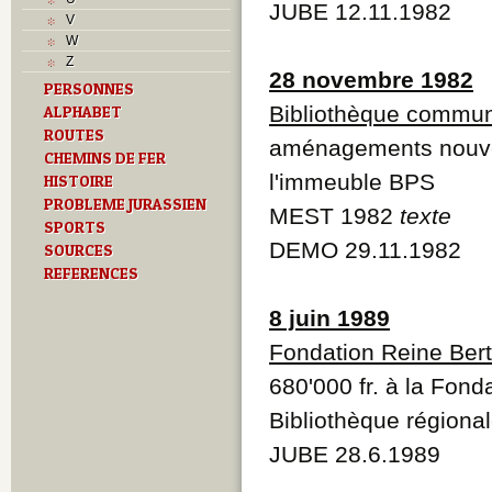
L
JUBE 12.11.1982
V
M
W
Monuments historiques
Z
O
28 novembre 1982
PERSONNES
P
Bibliothèque commu
ALPHABET
Problème jurassien
Q
ROUTES
aménagements nouve
R
CHEMINS DE FER
S
l'immeuble BPS
HISTOIRE
Sociétés locales
PROBLEME JURASSIEN
MEST 1982
texte
T
SPORTS
Textes
DEMO 29.11.1982
SOURCES
U
REFERENCES
Z
8 juin 1989
Fondation Reine Ber
680'000 fr. à la Fon
Bibliothèque régiona
JUBE 28.6.1989