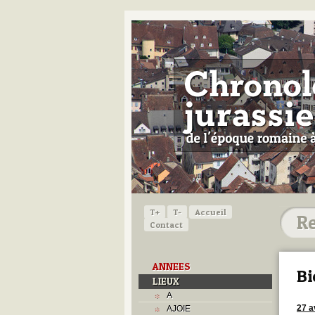
T+
T-
Accueil
Contact
ANNEES
Bi
LIEUX
A
27 a
AJOIE