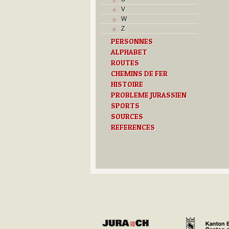
L
V
M
W
Monuments historiques
Z
O
PERSONNES
P
ALPHABET
Problème jurassien
Q
ROUTES
R
CHEMINS DE FER
S
HISTOIRE
Sociétés locales
PROBLEME JURASSIEN
T
SPORTS
Textes
SOURCES
U
REFERENCES
Z