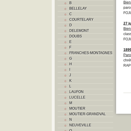
Bien
B
paro
BELLELAY
FOJU
C
COURTELARY
27 ju
D
Bien
DELEMONT
class
DOUBS
FOJU
E
F
189
FRANCHES-MONTAGNES
Paro
G
chré
H
RAP
I
J
K
L
LAUFON
LUCELLE
M
MOUTIER
MOUTIER-GRANDVAL
N
NEUVEVILLE
O