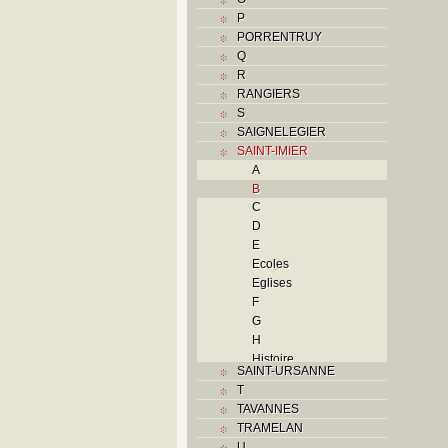
P
PORRENTRUY
Q
R
RANGIERS
S
SAIGNELEGIER
SAINT-IMIER
A
B
C
D
E
Ecoles
Eglises
F
G
H
Histoire
SAINT-URSANNE
I
T
Industries
TAVANNES
J
TRAMELAN
K
U