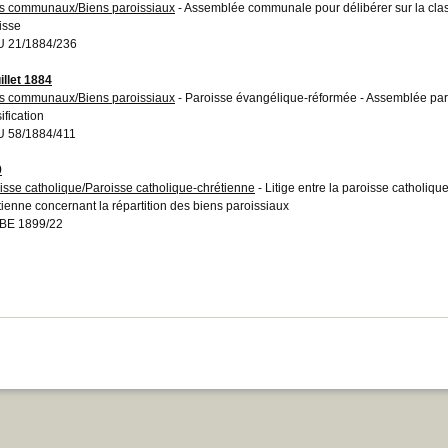
s communaux/Biens paroissiaux
- Assemblée communale pour délibérer sur la clas
isse
 21/1884/236
illet 1884
s communaux/Biens paroissiaux
- Paroisse évangélique-réformée - Assemblée paro
ification
 58/1884/411
9
isse catholique/Paroisse catholique-chrétienne
- Litige entre la paroisse catholiqu
tienne concernant la répartition des biens paroissiaux
BE 1899/22