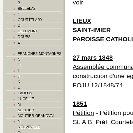
voir
B
BELLELAY
C
LIEUX
COURTELARY
D
SAINT-IMIER
DELEMONT
DOUBS
PAROISSE CATHOL
E
F
FRANCHES-MONTAGNES
27 mars 1848
G
H
Assemblée communa
I
construction d'une ég
J
K
FOJU 12/1848/74
L
LAUFON
LUCELLE
1851
M
MOUTIER
Pétition
- Pétition po
MOUTIER-GRANDVAL
St. A.B. Préf. Courte
N
NEUVEVILLE
O