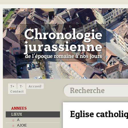
T+
T-
Accueil
Contact
ANNEES
Eglise cathol
LIEUX
A
AJOIE