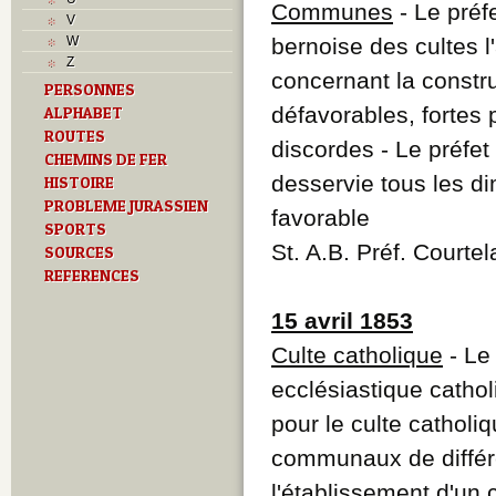
L
Communes
- Le préfe
V
M
W
bernoise des cultes 
Monuments historiques
Z
O
concernant la constru
PERSONNES
P
défavorables, fortes 
ALPHABET
Problème jurassien
Q
ROUTES
discordes - Le préfet
R
CHEMINS DE FER
S
desservie tous les d
HISTOIRE
Sociétés locales
PROBLEME JURASSIEN
favorable
T
SPORTS
Textes
St. A.B. Préf. Courte
SOURCES
U
REFERENCES
Z
15 avril 1853
Culte catholique
- Le 
ecclésiastique catholi
pour le culte catholi
communaux de différe
l'établissement d'un 