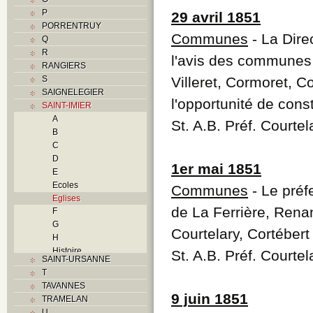
P
29 avril 1851
PORRENTRUY
Communes
- La Dire
Q
R
l'avis des communes d
RANGIERS
S
Villeret, Cormoret, C
SAIGNELEGIER
l'opportunité de cons
SAINT-IMIER
A
St. A.B. Préf. Courte
B
C
D
1er mai 1851
E
Ecoles
Communes
- Le préf
Eglises
de La Ferrière, Renan,
F
G
Courtelary, Cortébert
H
Histoire
St. A.B. Préf. Courte
SAINT-URSANNE
I
T
Industries
TAVANNES
J
9 juin 1851
TRAMELAN
K
U