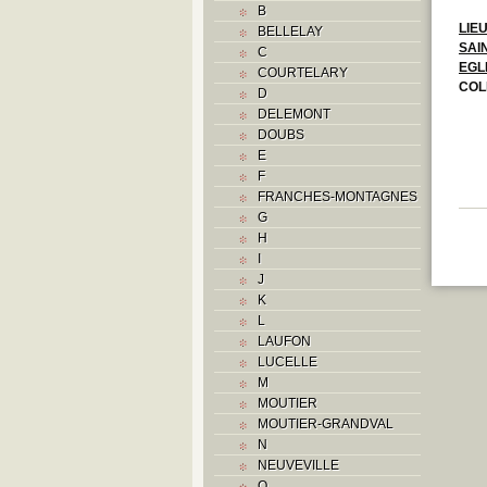
B
LIE
BELLELAY
SAI
C
EGL
COURTELARY
COL
D
DELEMONT
DOUBS
E
F
FRANCHES-MONTAGNES
G
H
I
J
K
L
LAUFON
LUCELLE
M
MOUTIER
MOUTIER-GRANDVAL
N
NEUVEVILLE
O