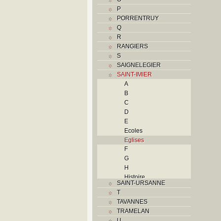
P
PORRENTRUY
Q
R
RANGIERS
S
SAIGNELEGIER
SAINT-IMIER
A
B
C
D
E
Ecoles
Eglises
F
G
H
Histoire
SAINT-URSANNE
I
T
Industries
TAVANNES
J
TRAMELAN
K
U