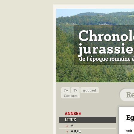
T+
T-
Accueil
Contact
ANNEES
Eg
LIEUX
A
voir
AJOIE