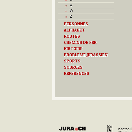
L
V
M
W
Monuments historiques
Z
O
PERSONNES
P
ALPHABET
Problème jurassien
Q
ROUTES
R
CHEMINS DE FER
S
HISTOIRE
Sociétés locales
PROBLEME JURASSIEN
T
SPORTS
Textes
SOURCES
U
REFERENCES
Z