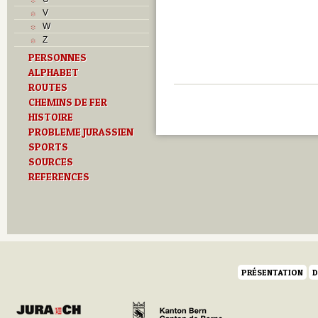
L
V
M
W
Monuments historiques
Z
O
PERSONNES
P
ALPHABET
Problème jurassien
Q
ROUTES
R
CHEMINS DE FER
S
HISTOIRE
Sociétés locales
PROBLEME JURASSIEN
T
SPORTS
Textes
SOURCES
U
REFERENCES
Z
PRÉSENTATION
D