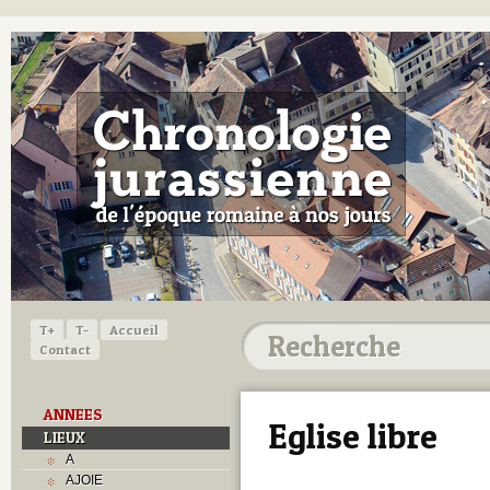
T+
T-
Accueil
Contact
ANNEES
Eglise libre
LIEUX
A
AJOIE