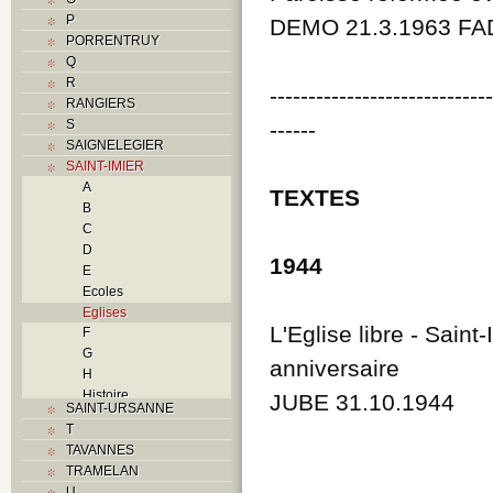
P
DEMO 21.3.1963 FA
PORRENTRUY
Q
R
----------------------------
RANGIERS
S
------
SAIGNELEGIER
SAINT-IMIER
A
TEXTES
B
C
D
1944
E
Ecoles
Eglises
L'Eglise libre - Saint
F
G
anniversaire
H
Histoire
JUBE 31.10.1944
SAINT-URSANNE
I
T
Industries
TAVANNES
J
TRAMELAN
K
U