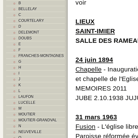
voir
B
BELLELAY
C
LIEUX
COURTELARY
D
SAINT-IMIER
DELEMONT
DOUBS
SALLE DES RAMEA
E
F
FRANCHES-MONTAGNES
24 juin 1894
G
H
Chapelle
- Inaugurat
I
et chapelle de l'Eglis
J
K
MEMOIRES 2011
L
JUBE 2.10.1938 JUJ
LAUFON
LUCELLE
M
MOUTIER
31 mars 1963
MOUTIER-GRANDVAL
Fusion
- L'église libr
N
NEUVEVILLE
Paroisse réformée év
O