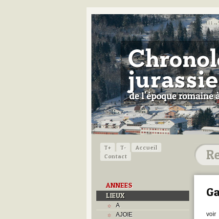
T+
T-
Accueil
Contact
ANNEES
Ga
LIEUX
A
voir
AJOIE