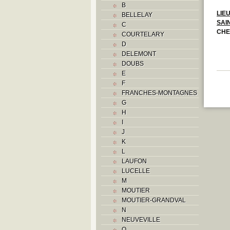
B
LIE
BELLELAY
SAI
C
CHE
COURTELARY
D
DELEMONT
DOUBS
E
F
FRANCHES-MONTAGNES
G
H
I
J
K
L
LAUFON
LUCELLE
M
MOUTIER
MOUTIER-GRANDVAL
N
NEUVEVILLE
O