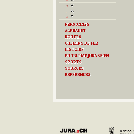
L
V
M
W
Monuments historiques
Z
O
PERSONNES
P
ALPHABET
Problème jurassien
Q
ROUTES
R
CHEMINS DE FER
S
HISTOIRE
Sociétés locales
PROBLEME JURASSIEN
T
SPORTS
Textes
SOURCES
U
REFERENCES
Z