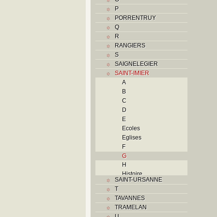
P
PORRENTRUY
Q
R
RANGIERS
S
SAIGNELEGIER
SAINT-IMIER
A
B
C
D
E
Ecoles
Eglises
F
G
H
Histoire
SAINT-URSANNE
I
T
Industries
TAVANNES
J
TRAMELAN
K
U