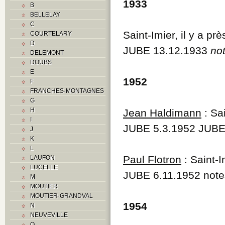
1933
B
BELLELAY
C
Saint-Imier, il y a pr
COURTELARY
D
JUBE 13.12.1933
not
DELEMONT
DOUBS
E
1952
F
FRANCHES-MONTAGNES
G
H
Jean Haldimann
: Sa
I
JUBE 5.3.1952 JUBE
J
K
L
Paul Flotron
: Saint-I
LAUFON
LUCELLE
JUBE 6.11.1952 notes
M
MOUTIER
MOUTIER-GRANDVAL
1954
N
NEUVEVILLE
O