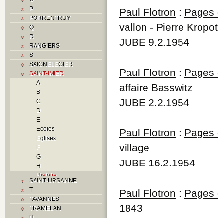
P
Paul Flotron
:
Pages d
PORRENTRUY
vallon - Pierre Krop
Q
R
JUBE 9.2.1954
RANGIERS
S
SAIGNELEGIER
Paul Flotron
:
Pages d
SAINT-IMIER
A
affaire Basswitz
B
JUBE 2.2.1954
C
D
E
Ecoles
Paul Flotron
:
Pages d
Eglises
village
F
G
JUBE 16.2.1954
H
Histoire
SAINT-URSANNE
I
T
Paul Flotron
:
Pages d
Industries
TAVANNES
J
1843
TRAMELAN
K
U