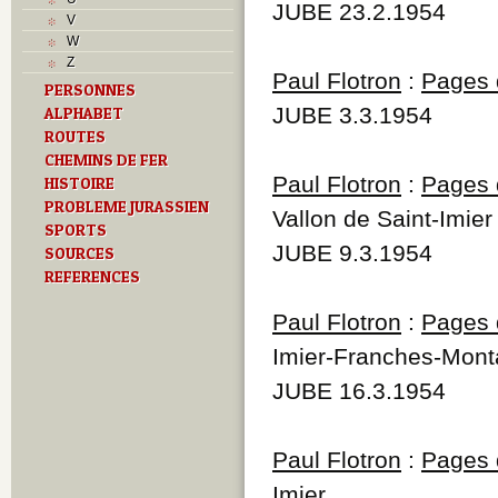
L
JUBE 23.2.1954
V
M
W
Monuments historiques
Z
O
Paul Flotron
:
Pages d
PERSONNES
P
JUBE 3.3.1954
ALPHABET
Problème jurassien
Q
ROUTES
R
CHEMINS DE FER
S
Paul Flotron
:
Pages d
HISTOIRE
Sociétés locales
PROBLEME JURASSIEN
Vallon de Saint-Imier
T
SPORTS
Textes
JUBE 9.3.1954
SOURCES
U
REFERENCES
Z
Paul Flotron
:
Pages d
Imier-Franches-Mon
JUBE 16.3.1954
Paul Flotron
:
Pages d
Imier