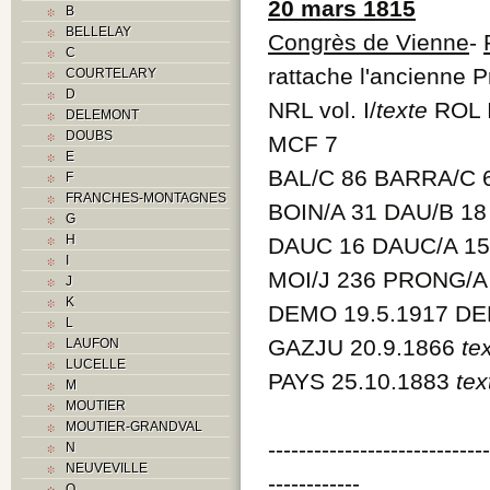
20 mars 1815
B
BELLELAY
Congrès de Vienne
-
C
rattache l'ancienne 
COURTELARY
D
NRL vol. I/
texte
ROL 
DELEMONT
DOUBS
MCF 7
E
BAL/C 86 BARRA/C 6
F
FRANCHES-MONTAGNES
BOIN/A 31 DAU/B 1
G
H
DAUC 16 DAUC/A 15 
I
MOI/J 236 PRONG/A 
J
K
DEMO 19.5.1917 DE
L
GAZJU 20.9.1866
te
LAUFON
LUCELLE
PAYS 25.10.1883
tex
M
MOUTIER
MOUTIER-GRANDVAL
----------------------------
N
NEUVEVILLE
------------
O