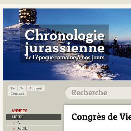
T+
T-
Accueil
Contact
ANNEES
Congrès de Vi
LIEUX
A
AJOIE