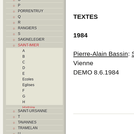
P
PORRENTRUY
TEXTES
Q
R
RANGIERS
S
1984
SAIGNELEGIER
SAINT-IMIER
A
Pierre-Alain Bassin
:
B
Vienne
C
D
DEMO 8.6.1984
E
Ecoles
Eglises
F
G
H
Histoire
SAINT-URSANNE
I
T
Industries
TAVANNES
J
TRAMELAN
K
U