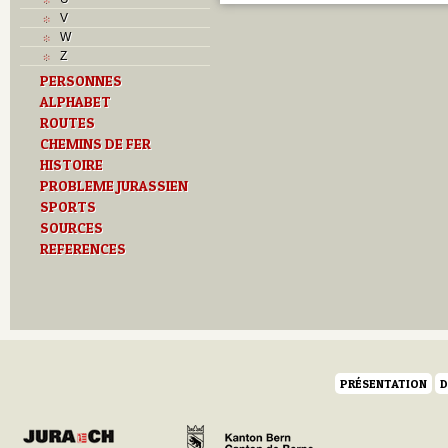
L
V
M
W
Monuments historiques
Z
O
PERSONNES
P
ALPHABET
Problème jurassien
Q
ROUTES
R
CHEMINS DE FER
S
HISTOIRE
Sociétés locales
PROBLEME JURASSIEN
T
SPORTS
Textes
SOURCES
U
REFERENCES
Z
PRÉSENTATION
D