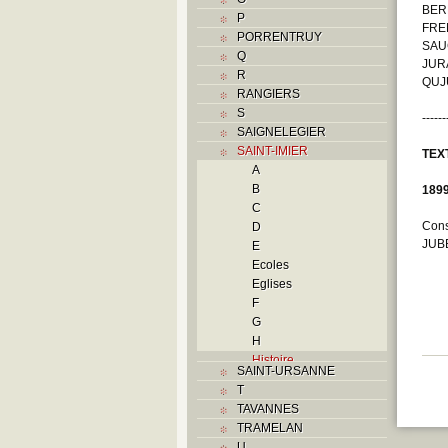
BE
P
FREN
PORRENTRUY
SAU
Q
JURA
R
QUJU
RANGIERS
S
------
SAIGNELEGIER
SAINT-IMIER
TEX
A
B
189
C
Cons
D
JUBE
E
Ecoles
Eglises
F
G
H
Histoire
SAINT-URSANNE
I
T
Industries
TAVANNES
J
TRAMELAN
K
U