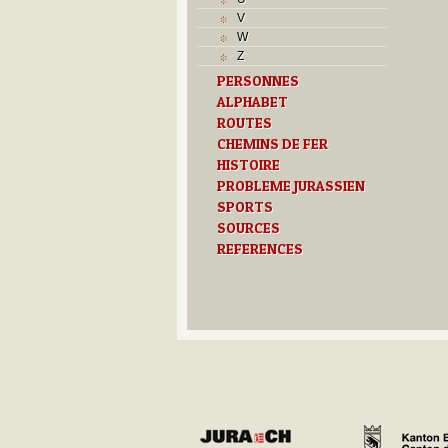
L
V
M
W
Monuments historiques
Z
O
PERSONNES
P
ALPHABET
Problème jurassien
Q
ROUTES
R
CHEMINS DE FER
S
HISTOIRE
Sociétés locales
PROBLEME JURASSIEN
T
SPORTS
Textes
SOURCES
U
REFERENCES
Z