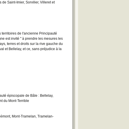
Saint-Imier, Sorvilier, Villeret et
 territoires de l'ancienne Principauté
ne est invité " à prendre les mesures les
s, terres et droits sur la rive gauche du
 et Bellelay, et ce, sans préjudice à la
auté épiscopale de Bâle : Bellelay,
t du Mont-Terrible
orgémont, Mont-Tramelan, Tramelan-