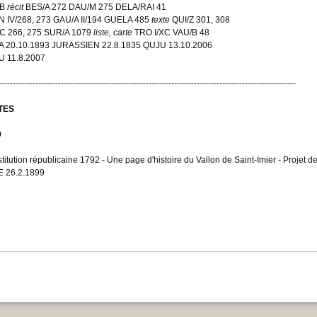
RB
récit
BES/A 272 DAU/M 275 DELA/RAI 41
 IV/268, 273 GAU/A II/194 GUELA 485
texte
QUI/Z 301, 308
C 266, 275 SUR/A 1079
liste, carte
TRO I/XC VAU/B 48
 20.10.1893 JURASSIEN 22.8.1835 QUJU 13.10.2006
 11.8.2007
---------------------------------------------------------------------------------------------------------
TES
9
titution républicaine 1792 - Une page d'histoire du Vallon de Saint-Imier - Projet d
 26.2.1899