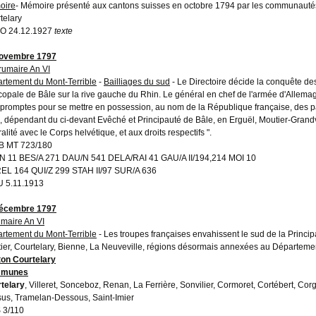
oire
- Mémoire présenté aux cantons suisses en octobre 1794 par les communautés de 
telary
O 24.12.1927
texte
novembre 1797
rumaire An VI
rtement du Mont-Terrible
-
Bailliages du sud
- Le Directoire décide la conquête des
copale de Bâle sur la rive gauche du Rhin. Le général en chef de l'armée d'Allemag
 promptes pour se mettre en possession, au nom de la République française, des pay
, dépendant du ci-devant Evêché et Principauté de Bâle, en Erguël, Moutier-Grandval
alité avec le Corps helvétique, et aux droits respectifs ".
B MT 723/180
 11 BES/A 271 DAU/N 541 DELA/RAI 41 GAU/A II/194,214 MOI 10
L 164 QUI/Z 299 STAH II/97 SUR/A 636
 5.11.1913
décembre 1797
rimaire An VI
rtement du Mont-Terrible
- Les troupes françaises envahissent le sud de la Princip
ier, Courtelary, Bienne, La Neuveville, régions désormais annexées au Départemen
on Courtelary
munes
telary
, Villeret, Sonceboz, Renan, La Ferrière, Sonvilier, Cormoret, Cortébert, C
us, Tramelan-Dessous, Saint-Imier
 3/110