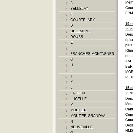
Mém
B
Cour
BELLELAY
FRM
C
COURTELARY
19 
D
29 b
DELEMONT
Dépa
DOUBS
épis
E
plus
F
Rhin
FRANCHES-MONTAGNES
neutr
G
AAE
H
BERN
I
MORE
J
PEJU
K
L
15 
LAUFON
25 f
Dépa
LUCELLE
Mout
M
Cant
MOUTIER
Com
MOUTIER-GRANDVAL
Cour
N
Dess
NEUVEVILLE
HMS
O