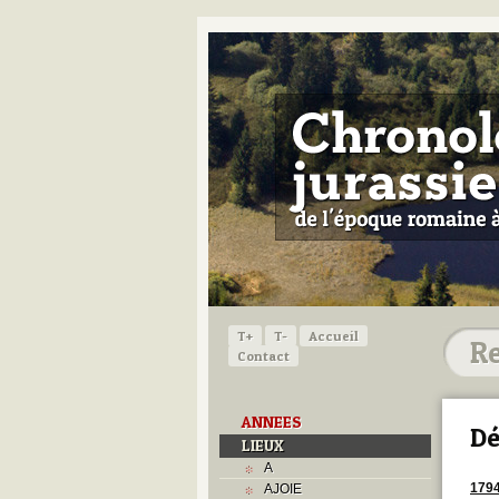
T+
T-
Accueil
Contact
ANNEES
Dé
LIEUX
A
179
AJOIE