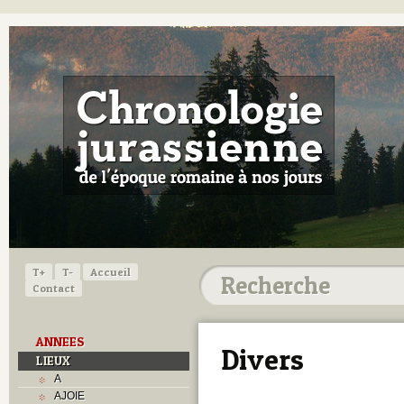
T+
T-
Accueil
Contact
ANNEES
Divers
LIEUX
A
AJOIE