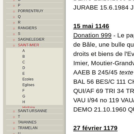
P
JURABE 15.6.1984 J
PORRENTRUY
Q
R
15 mai 1146
RANGIERS
S
Donation 999
- Le pa
SAIGNELEGIER
de Bâle, une bulle qu
SAINT-IMIER
A
droits et biens de l'
B
Imier, Moutier-Grand
C
D
AAEB B 245/45
texte
E
Ecoles
BAL 56 BES/C 111 C
Eglises
QUI/AF 69 TRI 34 TRO
F
G
VAU I/94 no 119 VAU
H
Histoire
DEMO 21.10.1960 Q
SAINT-URSANNE
I
T
Industries
TAVANNES
J
27 février 1179
TRAMELAN
K
U