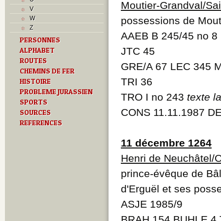
L
Moutier-Grandval/Sai
V
M
W
possessions de Mouti
Monuments historiques
Z
O
AAEB B 245/45 no 8
PERSONNES
P
JTC 45
ALPHABET
Problème jurassien
Q
ROUTES
GRE/A 67 LEC 345 M
R
CHEMINS DE FER
S
TRI 36
HISTOIRE
Sociétés locales
PROBLEME JURASSIEN
TRO I no 243
texte la
T
SPORTS
Textes
CONS 11.11.1987 D
SOURCES
U
REFERENCES
Z
11 décembre 1264
Henri de Neuchâtel/O
prince-évêque de Bâl
d'Erguël et ses posses
ASJE 1985/9
BRAH 154 BUHLE 4 T