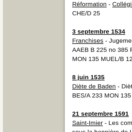
Réformation
-
Collégi
CHE/D 25
3 septembre 1534
Franchises
- Jugemen
AAEB B 225 no 385 
MON 135 MUEL/B 1
8 juin 1535
Diète de Baden
- Diè
BES/A 233 MON 135
21 septembre 1591
Saint-Imier
- Les comm
sous la bannière de 