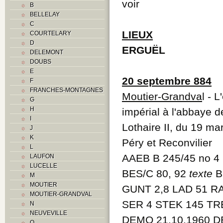
voir
B
BELLELAY
C
LIEUX
COURTELARY
D
ERGUËL
DELEMONT
DOUBS
E
20 septembre 884
F
FRANCHES-MONTAGNES
Moutier-Grandva
l - 
G
H
impérial à l'abbaye d
I
Lothaire II, du 19 mar
J
K
Péry et Reconvilier
L
AAEB B 245/45 no 4
LAUFON
LUCELLE
BES/C 80, 92
texte
B
M
MOUTIER
GUNT 2,8 LAD 51 RA
MOUTIER-GRANDVAL
SER 4 STEK 145 TRE
N
NEUVEVILLE
DEMO 21.10.1960 D
O