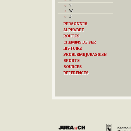
L
V
M
W
Monuments historiques
Z
O
PERSONNES
P
ALPHABET
Problème jurassien
Q
ROUTES
R
CHEMINS DE FER
S
HISTOIRE
Sociétés locales
PROBLEME JURASSIEN
T
SPORTS
Textes
SOURCES
U
REFERENCES
Z