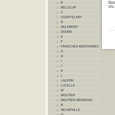
Occu
B
GAL
BELLELAY
C
COURTELARY
D
DELEMONT
DOUBS
E
F
FRANCHES-MONTAGNES
G
H
I
J
K
L
LAUFON
LUCELLE
M
MOUTIER
MOUTIER-GRANDVAL
N
NEUVEVILLE
O