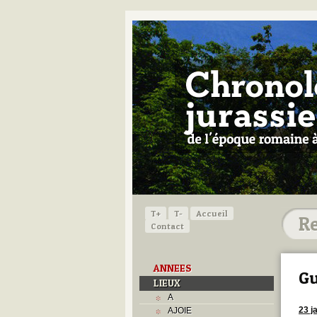
T+
T-
Accueil
Contact
ANNEES
Gu
LIEUX
A
23 j
AJOIE