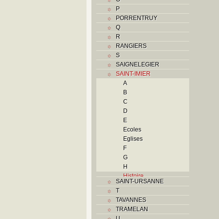
P
PORRENTRUY
Q
R
RANGIERS
S
SAIGNELEGIER
SAINT-IMIER
A
B
C
D
E
Ecoles
Eglises
F
G
H
Histoire
SAINT-URSANNE
I
T
Industries
TAVANNES
J
TRAMELAN
K
U