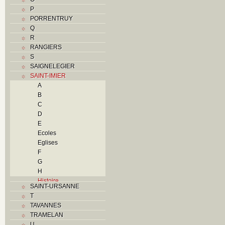
P
PORRENTRUY
Q
R
RANGIERS
S
SAIGNELEGIER
SAINT-IMIER
A
B
C
D
E
Ecoles
Eglises
F
G
H
Histoire
SAINT-URSANNE
I
T
Industries
TAVANNES
J
TRAMELAN
K
U