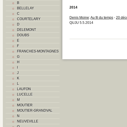
B
2014
BELLELAY
C
Denis Moine
:
Au fil du temps
-
20 déc
COURTELARY
QUJU 5.5.2014
D
DELEMONT
DOUBS
E
F
FRANCHES-MONTAGNES
G
H
I
J
K
L
LAUFON
LUCELLE
M
MOUTIER
MOUTIER-GRANDVAL
N
NEUVEVILLE
O