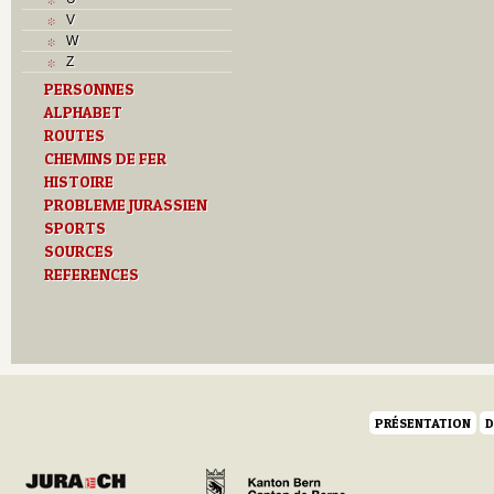
L
V
M
W
Monuments historiques
Z
O
PERSONNES
P
ALPHABET
Problème jurassien
Q
ROUTES
R
CHEMINS DE FER
S
HISTOIRE
Sociétés locales
PROBLEME JURASSIEN
T
SPORTS
Textes
SOURCES
U
REFERENCES
Z
PRÉSENTATION
D