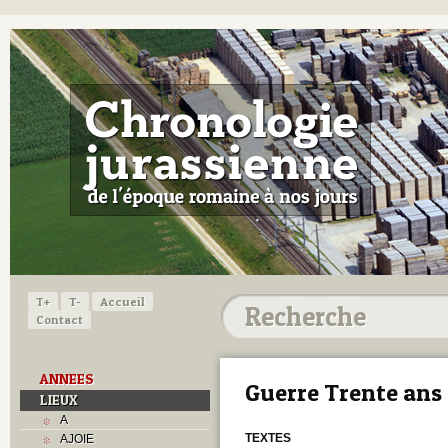
T+
T-
Accueil
Contact
ANNEES
Guerre Trente ans
LIEUX
A
TEXTES
AJOIE