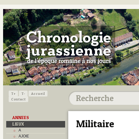
T+
T-
Accueil
Contact
ANNEES
Militaire
LIEUX
A
AJOIE