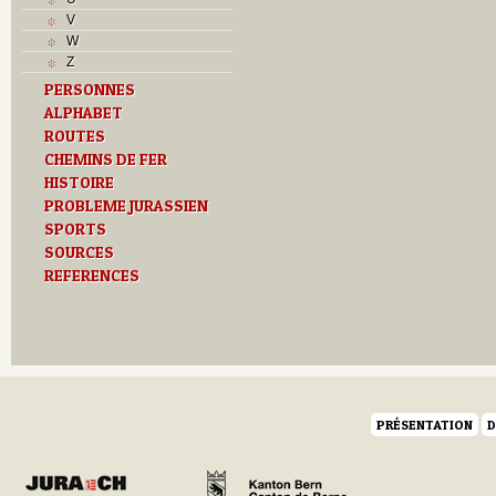
L
V
M
W
Monuments historiques
Z
O
PERSONNES
P
ALPHABET
Problème jurassien
Q
ROUTES
R
CHEMINS DE FER
S
HISTOIRE
Sociétés locales
PROBLEME JURASSIEN
T
SPORTS
Textes
SOURCES
U
REFERENCES
Z
PRÉSENTATION
D