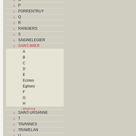
P
PORRENTRUY
Q
R
RANGIERS
S
SAIGNELEGIER
SAINT-IMIER
A
B
C
D
E
Ecoles
Eglises
F
G
H
Histoire
SAINT-URSANNE
I
T
Industries
TAVANNES
J
TRAMELAN
K
U