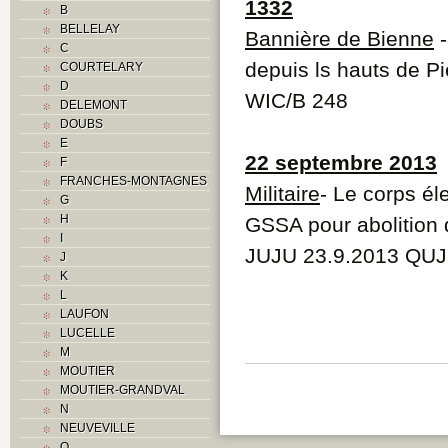
1332
B
BELLELAY
Bannière de Bienne
-
C
depuis ls hauts de Pi
COURTELARY
D
WIC/B 248
DELEMONT
DOUBS
E
22 septembre 2013
F
FRANCHES-MONTAGNES
Militaire
- Le corps éle
G
H
GSSA pour abolition d
I
JUJU 23.9.2013 QUJ
J
K
L
LAUFON
LUCELLE
M
MOUTIER
MOUTIER-GRANDVAL
N
NEUVEVILLE
O