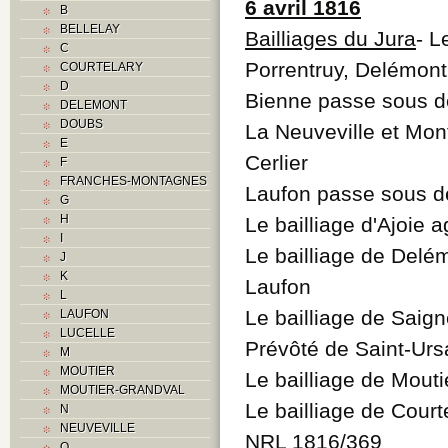
6 avril 1816
B
BELLELAY
Bailliages du Jura
- L
C
Porrentruy, Delémont
COURTELARY
D
Bienne passe sous 
DELEMONT
DOUBS
La Neuveville et Mo
E
Cerlier
F
FRANCHES-MONTAGNES
Laufon passe sous 
G
H
Le bailliage d'Ajoie 
I
Le bailliage de Delé
J
K
Laufon
L
Le bailliage de Saign
LAUFON
LUCELLE
Prévôté de Saint-Urs
M
MOUTIER
Le bailliage de Mouti
MOUTIER-GRANDVAL
Le bailliage de Court
N
NEUVEVILLE
NRL 1816/369
O