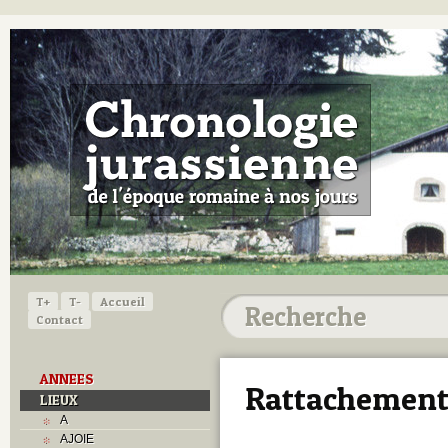
T+
T-
Accueil
Contact
ANNEES
Rattachement
LIEUX
A
AJOIE