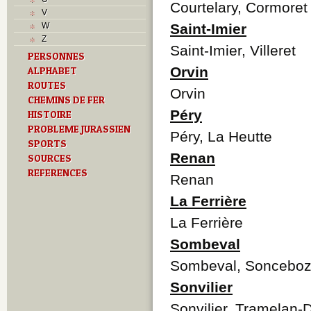
L
Courtelary, Cormoret
V
M
W
Saint-Imier
Monuments historiques
Z
O
Saint-Imier, Villeret
PERSONNES
P
Orvin
ALPHABET
Problème jurassien
Q
ROUTES
Orvin
R
CHEMINS DE FER
S
Péry
HISTOIRE
Sociétés locales
PROBLEME JURASSIEN
Péry, La Heutte
T
SPORTS
Textes
Renan
SOURCES
U
REFERENCES
Z
Renan
La Ferrière
La Ferrière
Sombeval
Sombeval, Soncebo
Sonvilier
Sonvilier, Tramelan