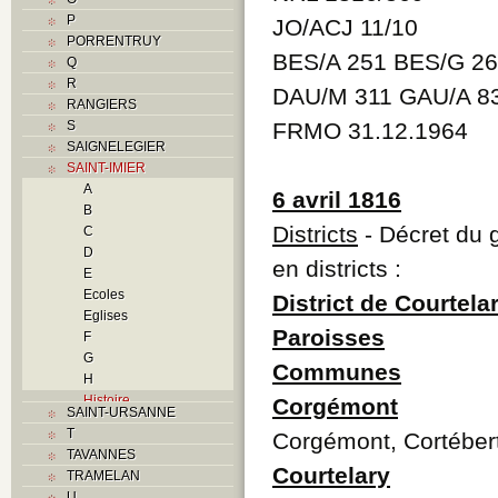
P
JO/ACJ 11/10
PORRENTRUY
BES/A 251 BES/G 26
Q
R
DAU/M 311 GAU/A 83
RANGIERS
S
FRMO 31.12.1964
SAIGNELEGIER
SAINT-IMIER
A
6 avril 1816
B
Districts
- Décret du 
C
D
en districts :
E
Ecoles
District de Courtela
Eglises
Paroisses
F
G
Communes
H
Histoire
Corgémont
SAINT-URSANNE
I
T
Corgémont, Cortéber
Industries
TAVANNES
J
Courtelary
TRAMELAN
K
U