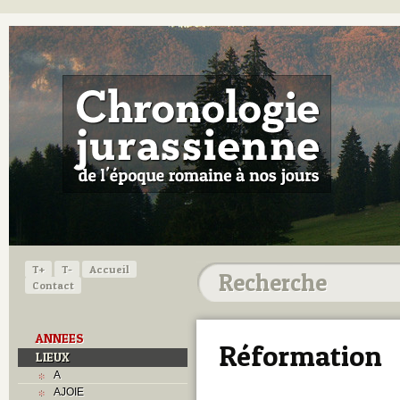
T+
T-
Accueil
Contact
ANNEES
Réformation
LIEUX
A
AJOIE