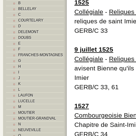
1525
B
BELLELAY
Collégiale
-
Reliques 
C
reliques de saint Imie
COURTELARY
D
GERB/C 33
DELEMONT
DOUBS
E
9 juillet 1525
F
FRANCHES-MONTAGNES
Collégiale
-
Reliques 
G
H
avisent Bienne qu'ils
I
Imier
J
K
GERB/C 33, 61
L
LAUFON
LUCELLE
1527
M
MOUTIER
Combourgeoisie Bie
MOUTIER-GRANDVAL
Chapitre de Saint-Imi
N
NEUVEVILLE
GERB/C 34
O