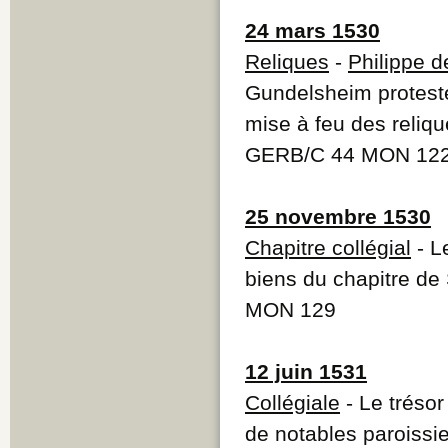
24 mars 1530
Reliques
-
Philippe 
Gundelsheim proteste
mise à feu des reliqu
GERB/C 44 MON 12
25 novembre 1530
Chapitre collégial
- L
biens du chapitre de 
MON 129
12 juin 1531
Collégiale
- Le trésor
de notables paroissi