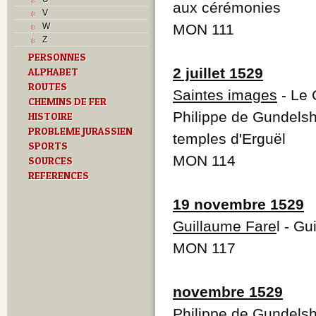
L
aux cérémonies
V
M
W
MON 111
Monuments historiques
Z
O
PERSONNES
P
2 juillet 1529
ALPHABET
Problème jurassien
Q
ROUTES
Saintes images
- Le 
R
CHEMINS DE FER
S
Philippe de Gundelsh
HISTOIRE
Sociétés locales
PROBLEME JURASSIEN
temples d'Erguël
T
SPORTS
Textes
MON 114
SOURCES
U
REFERENCES
Z
19 novembre 1529
Guillaume Fare
l - G
MON 117
novembre 1529
Philippe de Gundels