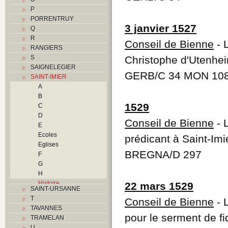
P
PORRENTRUY
3 janvier 1527
Q
R
Conseil de Bienne
- 
RANGIERS
S
Christophe d'Utenheim
SAIGNELEGIER
GERB/C 34 MON 10
SAINT-IMIER
A
B
1529
C
D
Conseil de Bienne
- 
E
Ecoles
prédicant à Saint-Imi
Eglises
BREGNA/D 297
F
G
H
Histoire
22 mars 1529
SAINT-URSANNE
I
T
Conseil de Bienne
- 
Industries
TAVANNES
J
pour le serment de fi
TRAMELAN
K
U