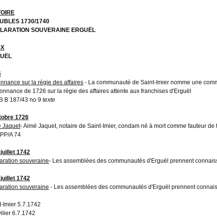
TOIRE
UBLES 1730/1740
LARATION SOUVERAINE ERGUËL
UX
UËL
6
nnance sur la régie des affaires
- La communauté de Saint-Imier nomme une comm
donnance de 1726 sur la régie des affaires attente aux franchises d'Erguël
 B 187/43 no 9
texte
tobre 1726
 Jaquet
- Aimé Jaquet, notaire de Saint-Imier, condam né à mort comme fauteur de
PP/A 74
juillet 1742
aration souveraine
- Les assemblées des communautés d'Erguël prennent connaiss
juillet 1742
aration souveraine
- Les assemblées des communautés d'Erguël prennent connaiss
t-Imier 5.7.1742
ilier 6.7.1742