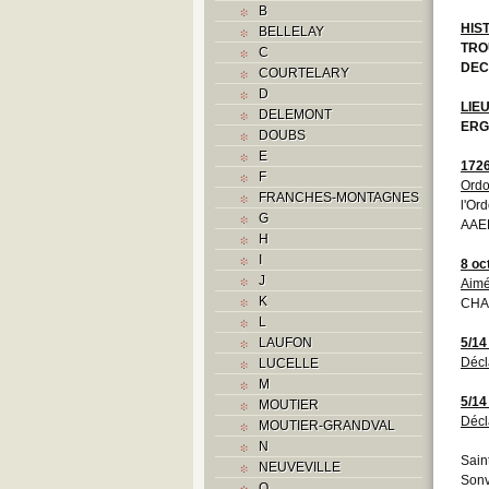
B
HIS
BELLELAY
TRO
C
DEC
COURTELARY
D
LIE
DELEMONT
ERG
DOUBS
E
172
F
Ordo
FRANCHES-MONTAGNES
l'Or
G
AAEB
H
I
8 oc
J
Aimé
K
CHA
L
LAUFON
5/14 
Décl
LUCELLE
M
5/14 
MOUTIER
Décl
MOUTIER-GRANDVAL
N
Sain
NEUVEVILLE
Sonv
O