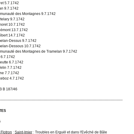
eret 5.7.1742
n 9.7.1742
unauté des Montagnes 9.7.1742
telary 9.7.1742
oret 10.7.1742
émont 13.7.1742
ébert 14.7.1742
elan-Dessus 9.7.1742
elan-Dessous 10.7.1742
unauté des Montagnes de Tramelan 9.7.1742
 6.7.1742
eutte 6.7.1742
felin 7.7.1742
ne 7.7.1742
eboz 4.7.1742
 B 187/46
-------------------------------------------------------------------------------------------------------
TES
6
 Flotron
:
Saint-Imier
: Troubles en Erguël et dans l'Evêché de Bâle