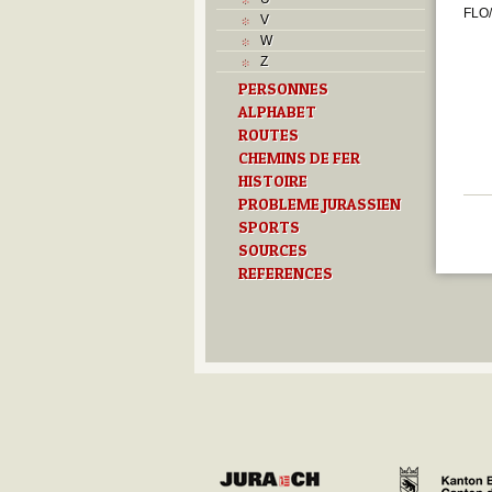
L
FLO/
V
M
W
Monuments historiques
Z
O
PERSONNES
P
ALPHABET
Problème jurassien
Q
ROUTES
R
CHEMINS DE FER
S
HISTOIRE
Sociétés locales
PROBLEME JURASSIEN
T
SPORTS
Textes
SOURCES
U
REFERENCES
Z