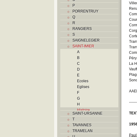
Vill
P
Rena
PORRENTRUY
Comm
Q
Cour
R
Corm
RANGIERS
Corg
S
Cort
SAIGNELEGIER
Tram
SAINT-IMIER
Tram
A
Comm
B
Péry
C
La H
Vauf
D
Plag
E
Sonc
Ecoles
Eglises
AAEB
F
G
------
H
Histoire
TEX
SAINT-URSANNE
I
T
Industries
195
TAVANNES
J
TRAMELAN
K
Paul
U