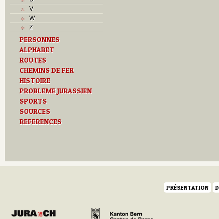
L
V
M
W
Monuments historiques
Z
O
PERSONNES
P
ALPHABET
Problème jurassien
Q
ROUTES
R
CHEMINS DE FER
S
HISTOIRE
Sociétés locales
PROBLEME JURASSIEN
T
SPORTS
Textes
SOURCES
U
REFERENCES
Z
PRÉSENTATION
D