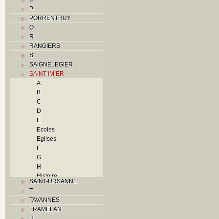
P
PORRENTRUY
Q
R
RANGIERS
S
SAIGNELEGIER
SAINT-IMIER
A
B
C
D
E
Ecoles
Eglises
F
G
H
Histoire
SAINT-URSANNE
I
T
Industries
TAVANNES
J
TRAMELAN
K
U