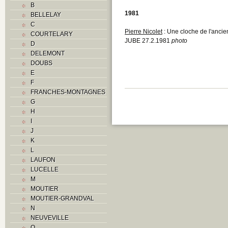
B
1981
BELLELAY
C
Pierre Nicolet
: Une cloche de l'ancie
COURTELARY
JUBE 27.2.1981
photo
D
DELEMONT
DOUBS
E
F
FRANCHES-MONTAGNES
G
H
I
J
K
L
LAUFON
LUCELLE
M
MOUTIER
MOUTIER-GRANDVAL
N
NEUVEVILLE
O