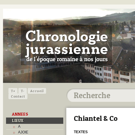
T+
T-
Accueil
Contact
ANNEES
Chiantel & Co
LIEUX
A
TEXTES
AJOIE