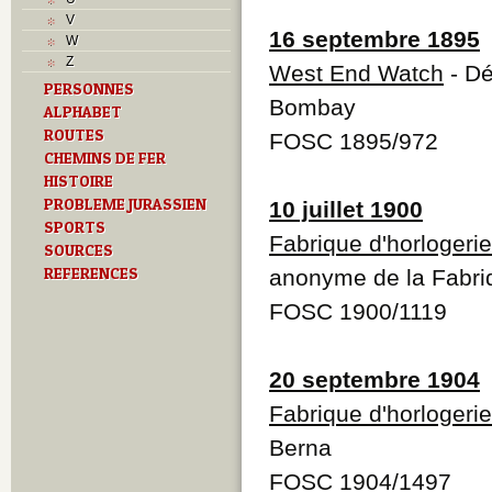
L
V
M
16 septembre 1895
W
Monuments historiques
Z
West End Watch
- Dé
O
PERSONNES
P
Bombay
ALPHABET
Problème jurassien
Q
ROUTES
FOSC 1895/972
R
CHEMINS DE FER
S
HISTOIRE
Sociétés locales
PROBLEME JURASSIEN
10 juillet 1900
T
SPORTS
Textes
Fabrique d'horlogerie
SOURCES
U
REFERENCES
anonyme de la Fabriq
Z
FOSC 1900/1119
20 septembre 1904
Fabrique d'horlogeri
Berna
FOSC 1904/1497