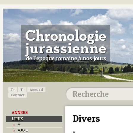
T+
T-
Accueil
Contact
ANNEES
Divers
LIEUX
A
AJOIE