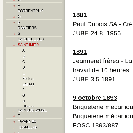
P
PORRENTRUY
1881
Q
R
Paul Dubois SA
- Cré
RANGIERS
JUBE 24.8. 1956
S
SAIGNELEGIER
SAINT-IMIER
1891
A
B
Jeanneret frères
- La
C
D
travail de 10 heures
E
JUBE 3.5.1891
Ecoles
Eglises
F
G
9 octobre 1893
H
Briqueterie mécaniqu
Histoire
SAINT-URSANNE
I
Briqueterie mécaniqu
T
Industries
TAVANNES
J
FOSC 1893/887
TRAMELAN
K
U