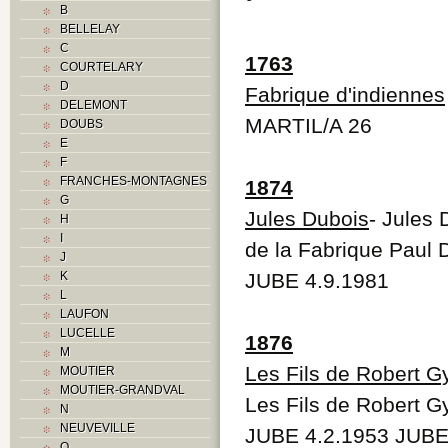
°
B
BELLELAY
C
1763
COURTELARY
D
Fabrique d'indiennes
DELEMONT
MARTIL/A 26
DOUBS
E
F
FRANCHES-MONTAGNES
1874
G
Jules Dubois
- Jules 
H
I
de la Fabrique Paul 
J
K
JUBE 4.9.1981
L
LAUFON
LUCELLE
1876
M
Les Fils de Robert G
MOUTIER
MOUTIER-GRANDVAL
Les Fils de Robert G
N
NEUVEVILLE
JUBE 4.2.1953 JUBE
O