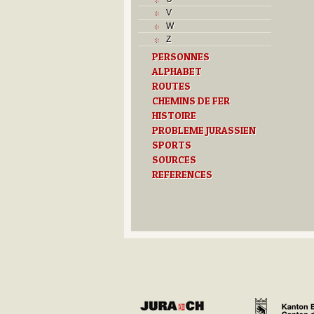
L
V
M
W
Monuments historiques
Z
O
PERSONNES
P
ALPHABET
Problème jurassien
Q
ROUTES
R
CHEMINS DE FER
S
HISTOIRE
Sociétés locales
PROBLEME JURASSIEN
T
SPORTS
Textes
SOURCES
U
REFERENCES
Z