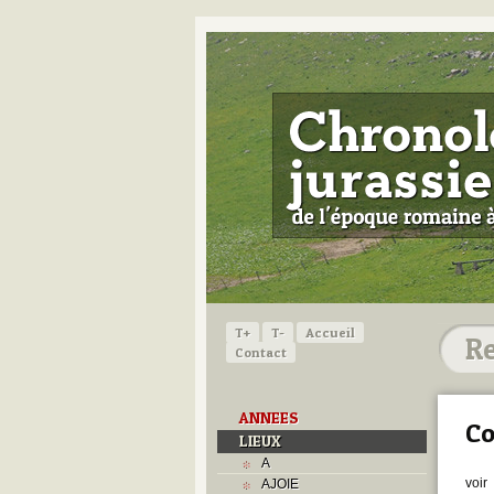
T+
T-
Accueil
Contact
ANNEES
Co
LIEUX
A
voir
AJOIE