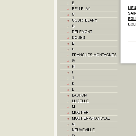
B
LIE
BELLELAY
SAI
C
EGL
COURTELARY
EGL
D
DELEMONT
DOUBS
E
F
FRANCHES-MONTAGNES
G
H
I
J
K
L
LAUFON
LUCELLE
M
MOUTIER
MOUTIER-GRANDVAL
N
NEUVEVILLE
O