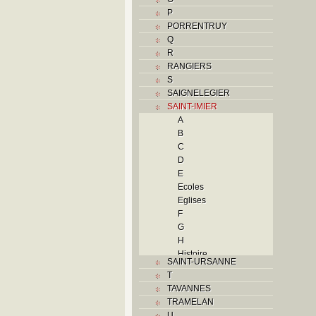
P
PORRENTRUY
Q
R
RANGIERS
S
SAIGNELEGIER
SAINT-IMIER
A
B
C
D
E
Ecoles
Eglises
F
G
H
Histoire
SAINT-URSANNE
I
T
Industries
TAVANNES
J
TRAMELAN
K
U