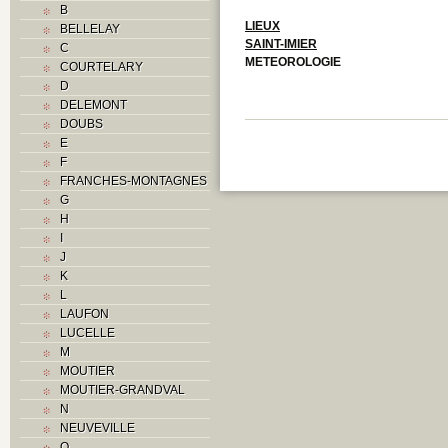
B
LIEUX
BELLELAY
SAINT-IMIER
C
METEOROLOGIE
COURTELARY
D
DELEMONT
DOUBS
E
F
FRANCHES-MONTAGNES
G
H
I
J
K
L
LAUFON
LUCELLE
M
MOUTIER
MOUTIER-GRANDVAL
N
NEUVEVILLE
O