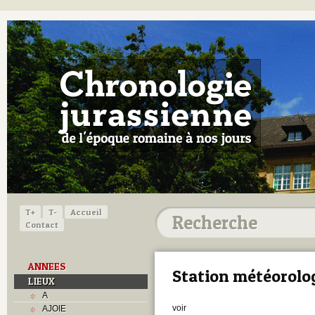
T+
T-
Accueil
Contact
ANNEES
Station météorolo
LIEUX
A
voir
AJOIE