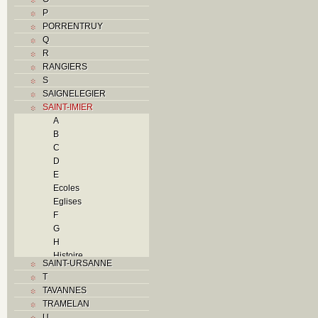
P
PORRENTRUY
Q
R
RANGIERS
S
SAIGNELEGIER
SAINT-IMIER
A
B
C
D
E
Ecoles
Eglises
F
G
H
Histoire
SAINT-URSANNE
I
T
Industries
TAVANNES
J
TRAMELAN
K
U