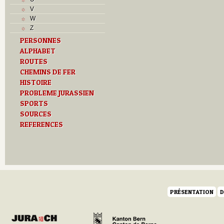
L
V
M
W
Monuments historiques
Z
O
PERSONNES
P
ALPHABET
Problème jurassien
ROUTES
Q
R
CHEMINS DE FER
S
HISTOIRE
Sociétés locales
PROBLEME JURASSIEN
T
SPORTS
Textes
SOURCES
U
REFERENCES
Z
PRÉSENTATION
D