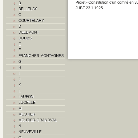
Projet
- Constitution d'un comité en v
B
JUBE 23.1.1925
BELLELAY
C
COURTELARY
D
DELEMONT
DOUBS
E
F
FRANCHES-MONTAGNES
G
H
I
J
K
L
LAUFON
LUCELLE
M
MOUTIER
MOUTIER-GRANDVAL
N
NEUVEVILLE
O