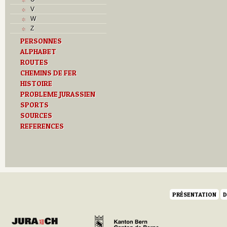
L
V
M
W
Monuments historiques
Z
O
PERSONNES
P
ALPHABET
Problème jurassien
ROUTES
Q
R
CHEMINS DE FER
S
HISTOIRE
Sociétés locales
PROBLEME JURASSIEN
T
SPORTS
Textes
SOURCES
U
REFERENCES
Z
PRÉSENTATION
D