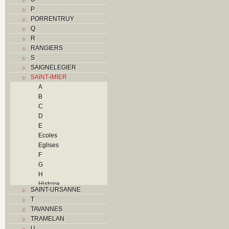
P
PORRENTRUY
Q
R
RANGIERS
S
SAIGNELEGIER
SAINT-IMIER
A
B
C
D
E
Ecoles
Eglises
F
G
H
Histoire
SAINT-URSANNE
I
T
Industries
TAVANNES
J
TRAMELAN
K
U