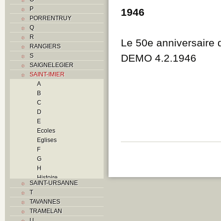
P
1946
PORRENTRUY
Q
R
Le 50e anniversaire 
RANGIERS
S
DEMO 4.2.1946
SAIGNELEGIER
SAINT-IMIER
A
B
C
D
E
Ecoles
Eglises
F
G
H
Histoire
SAINT-URSANNE
I
T
Industries
TAVANNES
J
TRAMELAN
K
U