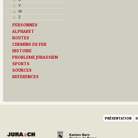
L
V
M
W
Monuments historiques
Z
O
PERSONNES
P
ALPHABET
Problème jurassien
ROUTES
Q
R
CHEMINS DE FER
S
HISTOIRE
Sociétés locales
PROBLEME JURASSIEN
T
SPORTS
Textes
SOURCES
U
REFERENCES
Z
PRÉSENTATION
D