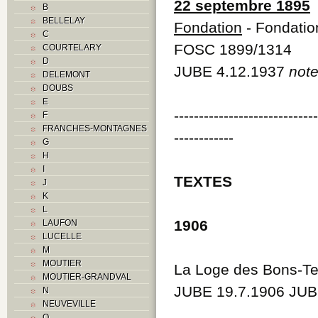
22 septembre 1895
B
BELLELAY
Fondation
- Fondatio
C
FOSC 1899/1314
COURTELARY
D
JUBE 4.12.1937
note
DELEMONT
DOUBS
E
----------------------------
F
FRANCHES-MONTAGNES
------------
G
H
I
TEXTES
J
K
L
1906
LAUFON
LUCELLE
M
MOUTIER
La Loge des Bons-Tem
MOUTIER-GRANDVAL
JUBE 19.7.1906 JUB
N
NEUVEVILLE
O