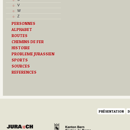
L
V
M
W
Monuments historiques
Z
O
PERSONNES
P
ALPHABET
Problème jurassien
ROUTES
Q
R
CHEMINS DE FER
S
HISTOIRE
Sociétés locales
PROBLEME JURASSIEN
T
SPORTS
Textes
SOURCES
U
REFERENCES
Z
PRÉSENTATION
D