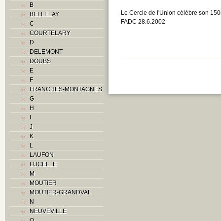
B
Le Cercle de l'Union célèbre son 150
BELLELAY
FADC 28.6.2002
C
COURTELARY
D
DELEMONT
DOUBS
E
F
FRANCHES-MONTAGNES
G
H
I
J
K
L
LAUFON
LUCELLE
M
MOUTIER
MOUTIER-GRANDVAL
N
NEUVEVILLE
O