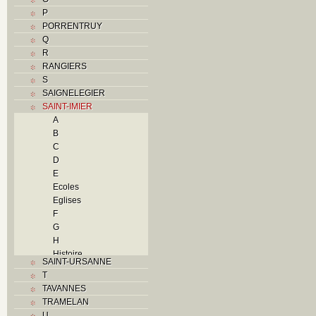
P
PORRENTRUY
Q
R
RANGIERS
S
SAIGNELEGIER
SAINT-IMIER
A
B
C
D
E
Ecoles
Eglises
F
G
H
Histoire
SAINT-URSANNE
I
T
Industries
TAVANNES
J
TRAMELAN
K
U