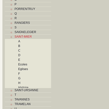
P
PORRENTRUY
Q
R
RANGIERS
S
SAIGNELEGIER
SAINT-IMIER
A
B
C
D
E
Ecoles
Eglises
F
G
H
Histoire
SAINT-URSANNE
I
T
Industries
TAVANNES
J
TRAMELAN
K
U