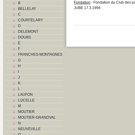
Fondation
- Fondation du Club des pa
B
JUBE 17.3.1994
BELLELAY
C
COURTELARY
D
DELEMONT
DOUBS
E
F
FRANCHES-MONTAGNES
G
H
I
J
K
L
LAUFON
LUCELLE
M
MOUTIER
MOUTIER-GRANDVAL
N
NEUVEVILLE
O