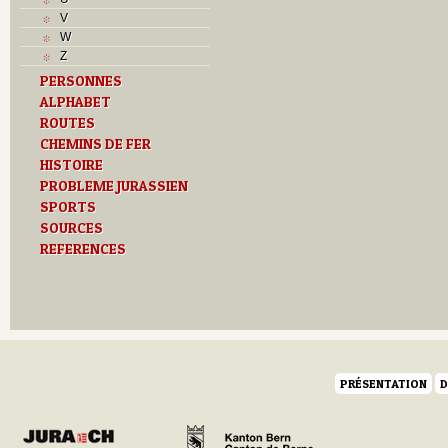
L
V
M
W
Monuments historiques
Z
O
PERSONNES
P
ALPHABET
Problème jurassien
ROUTES
Q
R
CHEMINS DE FER
S
HISTOIRE
Sociétés locales
PROBLEME JURASSIEN
T
SPORTS
Textes
SOURCES
U
REFERENCES
Z
PRÉSENTATION
D