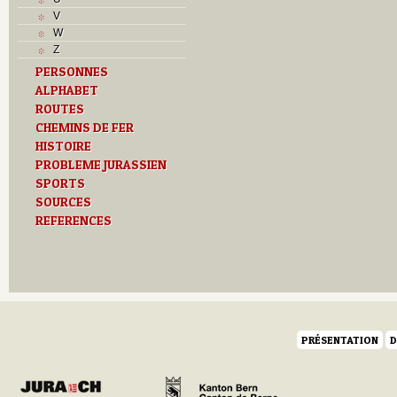
L
V
M
W
Monuments historiques
Z
O
PERSONNES
P
ALPHABET
Problème jurassien
ROUTES
Q
R
CHEMINS DE FER
S
HISTOIRE
Sociétés locales
PROBLEME JURASSIEN
T
SPORTS
Textes
SOURCES
U
REFERENCES
Z
PRÉSENTATION
D