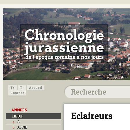
T+
T-
Accueil
Contact
ANNEES
Eclaireurs
LIEUX
A
AJOIE