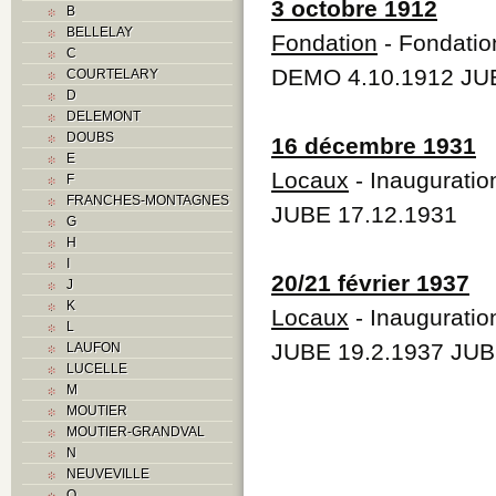
3 octobre 1912
B
BELLELAY
Fondation
- Fondatio
C
DEMO 4.10.1912 JUB
COURTELARY
D
DELEMONT
DOUBS
16 décembre 1931
E
Locaux
- Inauguratio
F
FRANCHES-MONTAGNES
JUBE 17.12.1931
G
H
I
20/21 février 1937
J
K
Locaux
- Inaugurati
L
JUBE 19.2.1937 JUB
LAUFON
LUCELLE
M
MOUTIER
MOUTIER-GRANDVAL
N
NEUVEVILLE
O