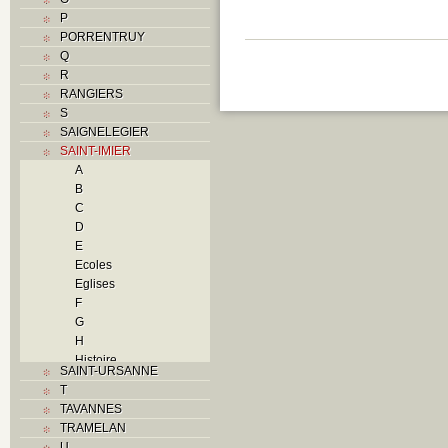
P
PORRENTRUY
Q
R
RANGIERS
S
SAIGNELEGIER
SAINT-IMIER
A
B
C
D
E
Ecoles
Eglises
F
G
H
Histoire
SAINT-URSANNE
I
T
Industries
TAVANNES
J
TRAMELAN
K
U