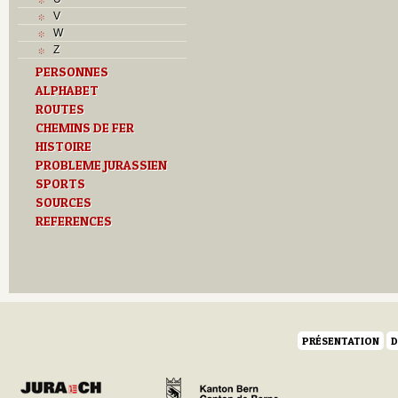
L
V
M
W
Monuments historiques
Z
O
PERSONNES
P
ALPHABET
Problème jurassien
ROUTES
Q
R
CHEMINS DE FER
S
HISTOIRE
Sociétés locales
PROBLEME JURASSIEN
T
SPORTS
Textes
SOURCES
U
REFERENCES
Z
PRÉSENTATION
D