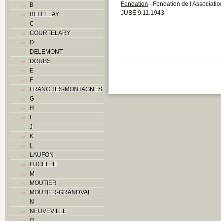
Fondation
- Fondation de l'Associati
B
JUBE 9.11.1943
BELLELAY
C
COURTELARY
D
DELEMONT
DOUBS
E
F
FRANCHES-MONTAGNES
G
H
I
J
K
L
LAUFON
LUCELLE
M
MOUTIER
MOUTIER-GRANDVAL
N
NEUVEVILLE
O