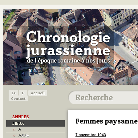
T+
T-
Accueil
Contact
ANNEES
Femmes paysanne
LIEUX
A
7 novembre 1943
AJOIE