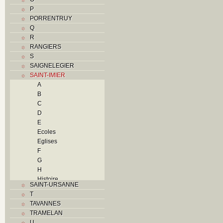
P
PORRENTRUY
Q
R
RANGIERS
S
SAIGNELEGIER
SAINT-IMIER
A
B
C
D
E
Ecoles
Eglises
F
G
H
Histoire
SAINT-URSANNE
I
T
Industries
TAVANNES
J
TRAMELAN
K
U