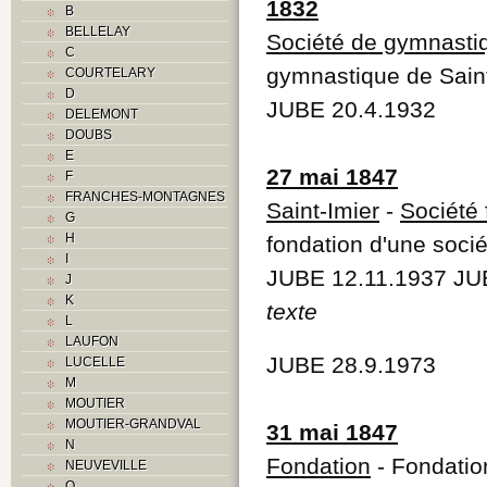
1832
B
BELLELAY
Société de gymnasti
C
gymnastique de Saint
COURTELARY
D
JUBE 20.4.1932
DELEMONT
DOUBS
E
27 mai 1847
F
FRANCHES-MONTAGNES
Saint-Imier
-
Société
G
H
fondation d'une soci
I
JUBE 12.11.1937 JU
J
K
texte
L
LAUFON
JUBE 28.9.1973
LUCELLE
M
MOUTIER
MOUTIER-GRANDVAL
31 mai 1847
N
Fondation
- Fondatio
NEUVEVILLE
O