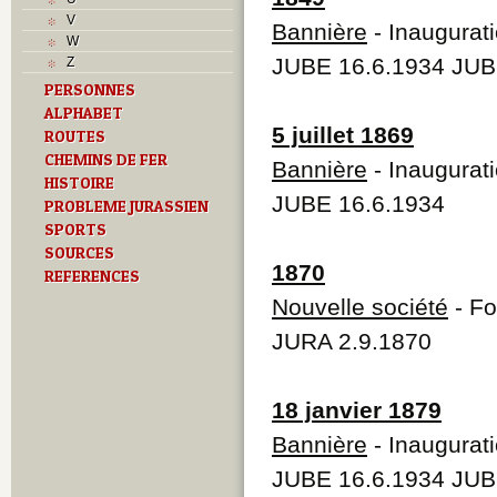
L
V
Bannière
- Inaugurat
M
W
Monuments historiques
JUBE 16.6.1934 JUB
Z
O
PERSONNES
P
ALPHABET
Problème jurassien
5 juillet 1869
ROUTES
Q
R
CHEMINS DE FER
Bannière
- Inaugurat
S
HISTOIRE
Sociétés locales
JUBE 16.6.1934
PROBLEME JURASSIEN
T
SPORTS
Textes
SOURCES
U
1870
REFERENCES
Z
Nouvelle société
- Fo
JURA 2.9.1870
18 janvier 1879
Bannière
- Inaugurat
JUBE 16.6.1934 JUB