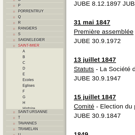
JUBE 8.12.1897 JUB
P
PORRENTRUY
Q
31 mai 1847
R
RANGIERS
Première assemblée
S
JUBE 30.9.1972
SAIGNELEGIER
SAINT-IMIER
A
B
13 juillet 1847
C
Statuts
- La Société 
D
E
JUBE 30.9.1947
Ecoles
Eglises
F
15 juillet 1847
G
H
Comité
- Election du
Histoire
SAINT-URSANNE
I
JUBE 30.9.1847
T
Industries
TAVANNES
J
TRAMELAN
K
1849
U