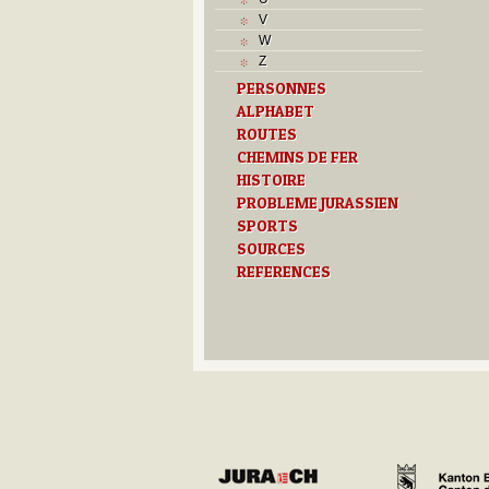
L
V
M
W
Monuments historiques
Z
O
PERSONNES
P
ALPHABET
Problème jurassien
ROUTES
Q
R
CHEMINS DE FER
S
HISTOIRE
Sociétés locales
PROBLEME JURASSIEN
T
SPORTS
Textes
SOURCES
U
REFERENCES
Z