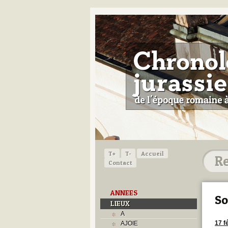
T+
T-
Accueil
Contact
ANNEES
So
LIEUX
A
17 f
AJOIE