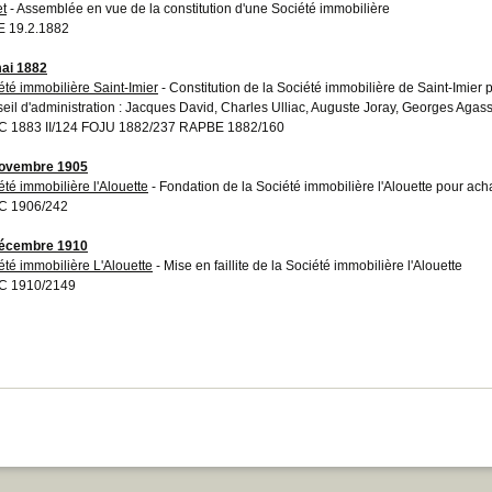
et
- Assemblée en vue de la constitution d'une Société immobilière
 19.2.1882
ai 1882
été immobilière Saint-Imier
- Constitution de la Société immobilière de Saint-Imier 
eil d'administration : Jacques David, Charles Ulliac, Auguste Joray, Georges Agass
 1883 II/124 FOJU 1882/237 RAPBE 1882/160
novembre 1905
été immobilière l'Alouette
- Fondation de la Société immobilière l'Alouette pour ach
C 1906/242
décembre 1910
été immobilière L'Alouette
- Mise en faillite de la Société immobilière l'Alouette
C 1910/2149