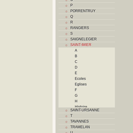
P
PORRENTRUY
Q
R
RANGIERS
S
SAIGNELEGIER
SAINT-IMIER
A
B
C
D
E
Ecoles
Eglises
F
G
H
Histoire
SAINT-URSANNE
I
T
Industries
TAVANNES
J
TRAMELAN
K
U