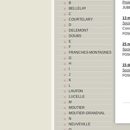
Proj
B
JUBE
BELLELAY
C
13 m
COURTELARY
Soci
D
Cons
DELEMONT
FOSC
DOUBS
E
25 
F
Soci
FRANCHES-MONTAGNES
FOS
G
H
15 
I
Soci
J
FOS
K
L
LAUFON
LUCELLE
M
MOUTIER
MOUTIER-GRANDVAL
N
NEUVEVILLE
O