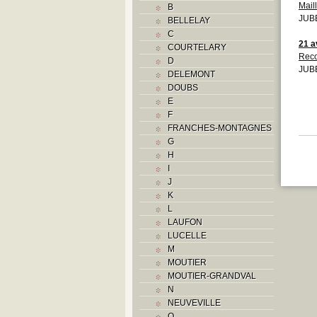
Maill
B
JUBE
BELLELAY
C
21 a
COURTELARY
Reco
D
JUBE
DELEMONT
DOUBS
E
F
FRANCHES-MONTAGNES
G
H
I
J
K
L
LAUFON
LUCELLE
M
MOUTIER
MOUTIER-GRANDVAL
N
NEUVEVILLE
O