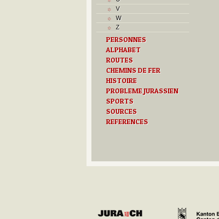
L
V
M
W
Monuments historiques
Z
O
PERSONNES
P
ALPHABET
Problème jurassien
ROUTES
Q
R
CHEMINS DE FER
S
HISTOIRE
Sociétés locales
PROBLEME JURASSIEN
T
SPORTS
Textes
SOURCES
U
REFERENCES
Z