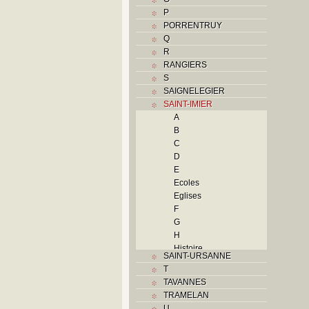
P
PORRENTRUY
Q
R
RANGIERS
S
SAIGNELEGIER
SAINT-IMIER
A
B
C
D
E
Ecoles
Eglises
F
G
H
Histoire
SAINT-URSANNE
I
T
Industries
TAVANNES
J
TRAMELAN
K
U