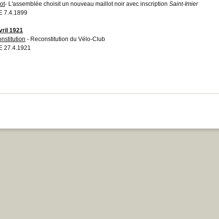
ot
- L'assemblée choisit un nouveau maillot noir avec inscription
Saint-Imier
 7.4.1899
vril 1921
nstitution
- Reconstitution du Vélo-Club
 27.4.1921