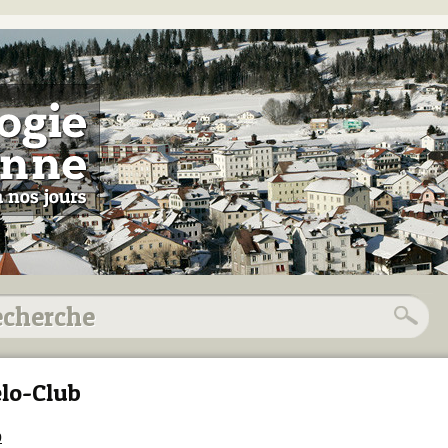
lo-Club
9