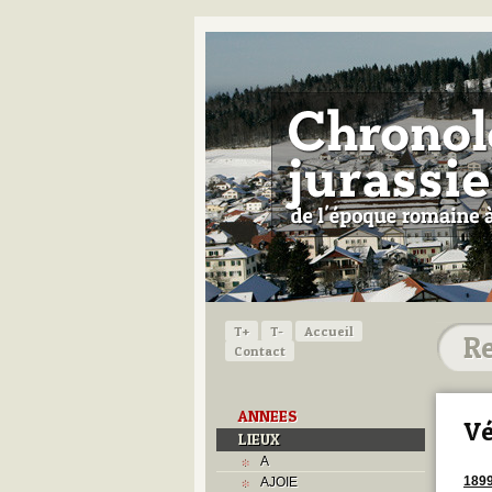
T+
T-
Accueil
Contact
ANNEES
Vé
LIEUX
A
189
AJOIE